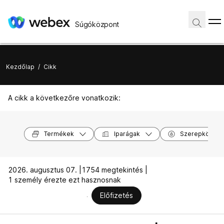
Súgóközpont
Kezdőlap
/
Cikk
A cikk a következőre vonatkozik:
Termékek
Iparágak
Szerepkörök
2026. augusztus 07. |
1754 megtekintés |
1 személy érezte ezt hasznosnak
Előfizetés