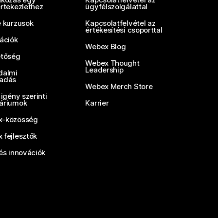
értekezlethez
ügyfélszolgálattal
e kurzusok
Kapcsolatfelvétel az
értékesítési csoporttal
rációk
Webex Blog
etőség
Webex Thought
Leadership
dalmi
adás
Webex Merch Store
 igény szerinti
áriumok
Karrier
-közösség
 fejlesztők
és innovációk