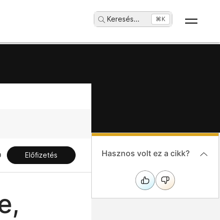
Keresés
...
⌘K
Hasznos volt ez a cikk?
Előfizetés
e,