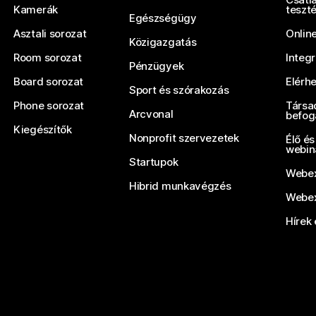
Kamerák
teszt
Egészségügy
Asztali sorozat
Onlin
Közigazgatás
Room sorozat
Integ
Pénzügyek
Board sorozat
Elérh
Sport és szórakozás
Phone sorozat
Társa
Arcvonal
befog
Kiegészítők
Nonprofit szervezetek
Élő és
webin
Startupok
Webex
Hibrid munkavégzés
Webex
Hírek 