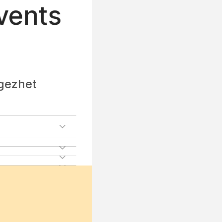
vents
égezhet