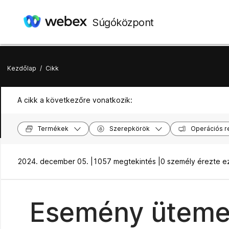
Súgóközpont
Kezdőlap
/
Cikk
A cikk a következőre vonatkozik:
Termékek
Szerepkörök
Operációs r
2024. december 05. |
1057 megtekintés |
0 személy érezte e
Esemény ütemez