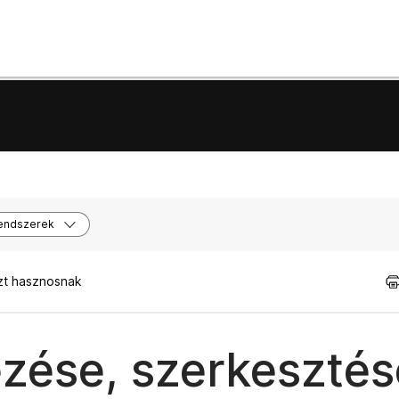
endszerek
zt hasznosnak
ése, szerkesztés