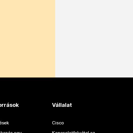
orrások
Vállalat
tések
Cisco
akozás egy
Kapcsolatfelvétel az