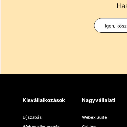
Has
Igen, kös
Kisvállalkozások
Nagyvállalati
Díjszabás
Webex Suite
Webex alkalmazás
Calling