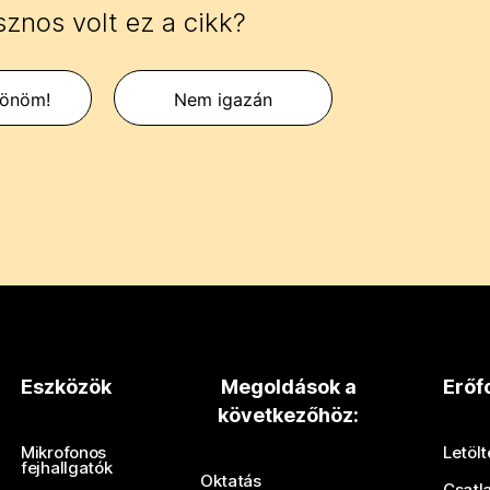
znos volt ez a cikk?
zönöm!
Nem igazán
Eszközök
Megoldások a
Erőf
következőhöz:
Mikrofonos
Letöl
fejhallgatók
Oktatás
Csatl