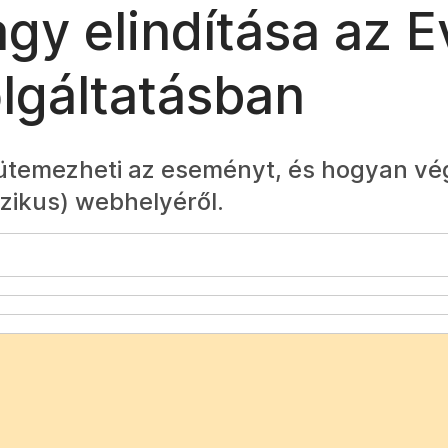
gy elindítása az E
olgáltatásban
 ütemezheti az eseményt, és hogyan v
zikus) webhelyéről.