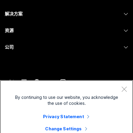
Calling
头戴式耳机
Calling
解决方案
Meetings
摄像头
消息传递
教育
消息传递
资源
Desk 系列
屏幕共享
医疗保健
Slido
下载
Room 系列
公司
政府
Webinars
加入测试会议
Board 系列
Cisco
财务
Events
在线课程
Phone 系列
联系技术支持
体育与娱乐
Contact Center
集成
配件
联系销售
一线员工
CPaaS
辅助功能
条款和条件
Webex Blog
非营利组织
安全性
By continuing to use our website, you acknowledge
包容性
隐私权声明
the use of cookies.
Webex 思想领导力
新兴公司
Control Hub
Cookie
直播和点播网络研讨会
Privacy Statement
Webex 商店
商标
混合式工作
Webex 社区
©
2026
Cisco 和/或其附属公司。保留所有权利。
职业
Change Settings