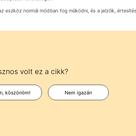
a, az eszköz normál módban fog működni, és a jelzők, értesíté
znos volt ez a cikk?
en, köszönöm!
Nem igazán