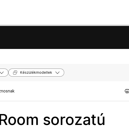
Készülékmodellek
znosnak
 Room sorozatú