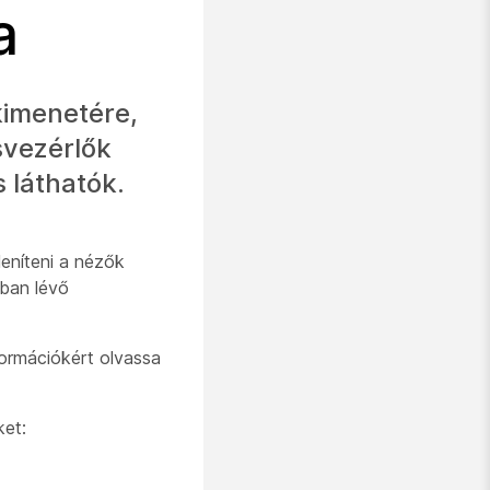
a
kimenetére,
svezérlők
 láthatók.
leníteni a nézők
ában lévő
formációkért olvassa
ket: