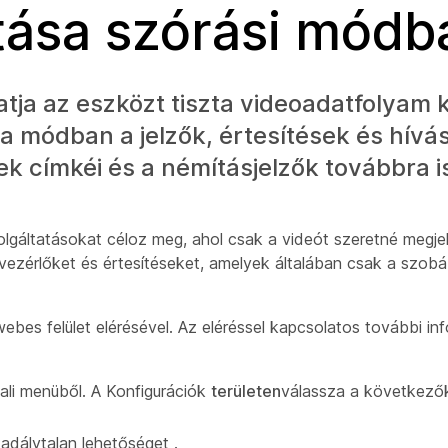
tása szórási módb
tja az eszközt tiszta videoadatfolyam 
 a módban a jelzők, értesítések és hívá
k címkéi és a némításjelzők továbbra is
olgáltatásokat céloz meg, ahol csak a videót szeretné megje
vezérlőket és értesítéseket, amelyek általában csak a szob
webes felület elérésével. Az eléréssel kapcsolatos további in
ali menüből. A Konfigurációk
területen
válassza a következő
kadálytalan lehetőséget
.