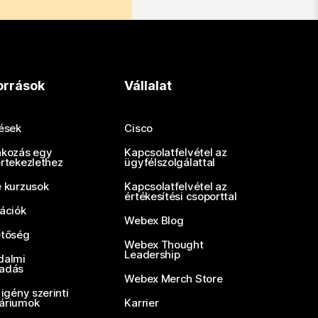
orrások
Vállalat
tések
Cisco
akozás egy
Kapcsolatfelvétel az
értekezlethez
ügyfélszolgálattal
e kurzusok
Kapcsolatfelvétel az
értékesítési csoporttal
rációk
Webex Blog
etőség
Webex Thought
Leadership
dalmi
adás
Webex Merch Store
 igény szerinti
áriumok
Karrier