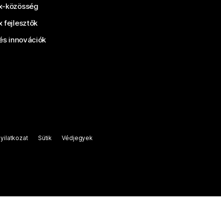
-közösség
 fejlesztők
és innovációk
yilatkozat
Sütik
Védjegyek