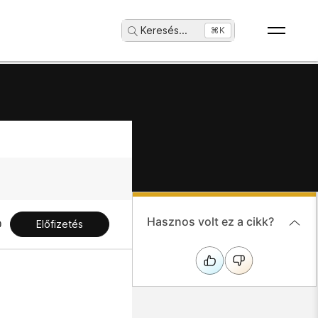
Keresés
...
⌘K
Hasznos volt ez a cikk?
Előfizetés