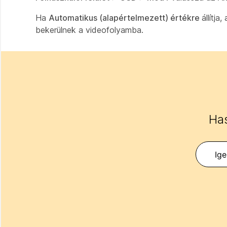
Ha
Automatikus (alapértelmezett) értékre
állítj
bekerülnek a videofolyamba.
Has
Ig