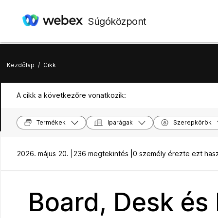
Súgóközpont
Kezdőlap
/
Cikk
A cikk a következőre vonatkozik:
Termékek
Iparágak
Szerepkörök
2026. május 20. |
236 megtekintés |
0 személy érezte ezt has
Board, Desk és