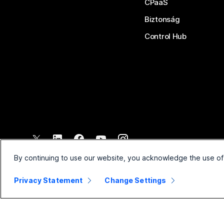
CPaaS
Biztonság
Control Hub
©
2026
Cisco és/vagy társvállalatai. Minden jog fenntartva.
By continuing to use our website, you acknowledge the use of
Privacy Statement
Change Settings