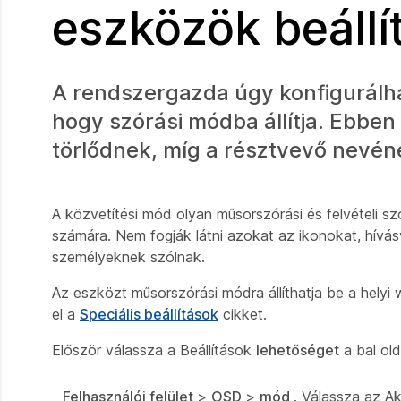
eszközök beállí
A rendszergazda úgy konfigurálha
hogy szórási módba állítja. Ebben
törlődnek, míg a résztvevő nevéne
A közvetítési mód olyan műsorszórási és felvételi sz
számára. Nem fogják látni azokat az ikonokat, hívás
személyeknek szólnak.
Az eszközt műsorszórási módra állíthatja be a helyi 
el a
Speciális beállítások
cikket.
Először válassza a Beállítások
lehetőséget
a bal old
Felhasználói felület
>
OSD
>
mód
. Válassza az A