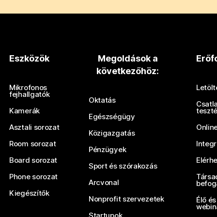
Eszközök
Megoldások a
Erőf
következőhöz:
Mikrofonos
Letöl
fejhallgatók
Oktatás
Csatl
Kamerák
teszt
Egészségügy
Asztali sorozat
Onlin
Közigazgatás
Room sorozat
Integ
Pénzügyek
Board sorozat
Elérh
Sport és szórakozás
Phone sorozat
Társa
Arcvonal
befog
Kiegészítők
Nonprofit szervezetek
Élő és
webin
Startupok