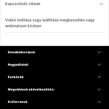
Kapcsolódó cikkek
Videó indítása vagy leállítása megbeszélés vagy
webinárium közben
Kisvállalkozások
Díjszabás
Nagyvállalati
Webex alkalmazás
Webex Suite
Eszközök
Meetings
Calling
Mikrofonos fejhallgatók
Calling
Megoldások a következőhöz:
Meetings
Kamerák
Oktatás
Üzenetküldés
Üzenetküldés
Erőforrások
Asztali sorozat
Egészségügy
Képernyőmegosztás