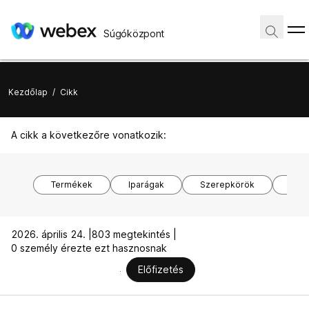
Súgóközpont
Kezdőlap
/
Cikk
A cikk a következőre vonatkozik:
Termékek
Iparágak
Szerepkörök
Ope
2026. április 24. |
803 megtekintés |
0 személy érezte ezt hasznosnak
Előfizetés