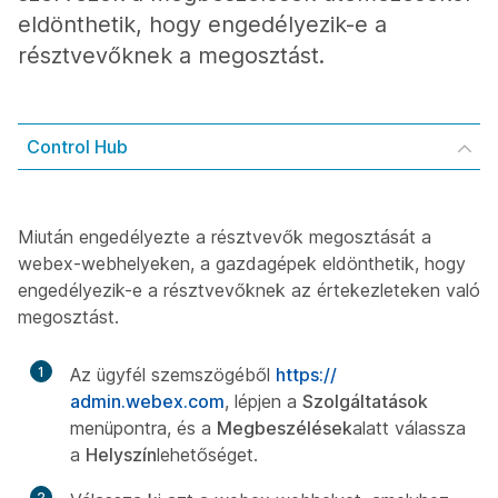
eldönthetik, hogy engedélyezik-e a
résztvevőknek a megosztást.
Control Hub
Miután engedélyezte a résztvevők megosztását a
webex-webhelyeken, a gazdagépek eldönthetik, hogy
engedélyezik-e a résztvevőknek az értekezleteken való
megosztást.
1
Az ügyfél szemszögéből
https:/​/​
admin.webex.com
, lépjen a
Szolgáltatások
menüpontra, és a
Megbeszélések
alatt válassza
a
Helyszín
lehetőséget.
2