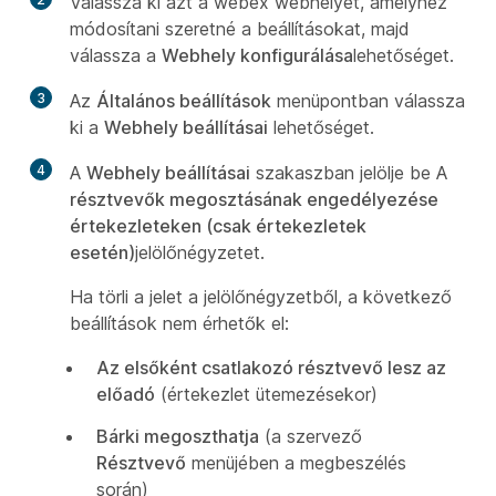
Válassza ki azt a webex webhelyet, amelyhez
módosítani szeretné a beállításokat, majd
válassza a
Webhely konfigurálása
lehetőséget.
3
Az
Általános beállítások
menüpontban válassza
ki a
Webhely beállításai
lehetőséget.
4
A
Webhely beállításai
szakaszban jelölje be A
résztvevők megosztásának engedélyezése
értekezleteken (csak értekezletek
esetén)
jelölőnégyzetet.
Ha törli a jelet a jelölőnégyzetből, a következő
beállítások nem érhetők el:
Az elsőként csatlakozó résztvevő lesz az
előadó
(értekezlet ütemezésekor)
Bárki megoszthatja
(a szervező
Résztvevő
menüjében a megbeszélés
során)