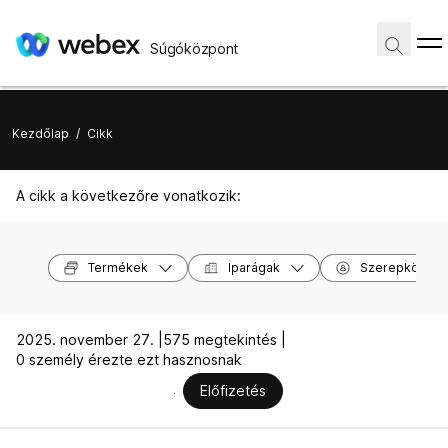
Súgóközpont
Kezdőlap
/
Cikk
A cikk a következőre vonatkozik:
Termékek
Iparágak
Szerepkörök
2025. november 27. |
575 megtekintés |
0 személy érezte ezt hasznosnak
Előfizetés