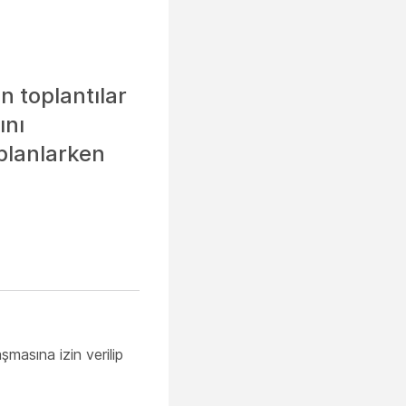
n toplantılar
ını
ı planlarken
.
aşmasına izin verilip