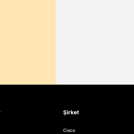
r
Şirket
Cisco