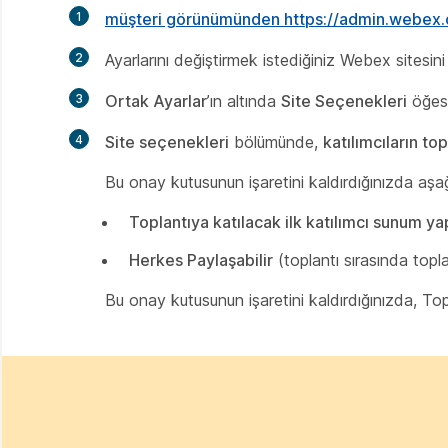
1
müşteri görünümünden https:/​/​admin.webex
2
Ayarlarını değiştirmek istediğiniz Webex sitesi
3
Ortak Ayarlar
’ın altında
Site Seçenekleri
öğesi
4
Site seçenekleri
bölümünde,
katılımcıların to
Bu onay kutusunun işaretini kaldırdığınızda aşağ
Toplantıya katılacak ilk katılımcı sunum yap
Herkes Paylaşabilir
(toplantı sırasında topl
Bu onay kutusunun işaretini kaldırdığınızda, Topl