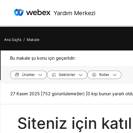
Yardım Merkezi
Ana Sayfa
/
Makale
Bu makale şu konu için geçerlidir:
Ürünler
Sektörler
Roller
27 Kasım 2025 |
752 görüntüleme(ler) |
0 kişi bunun yararlı o
Siteniz için kat