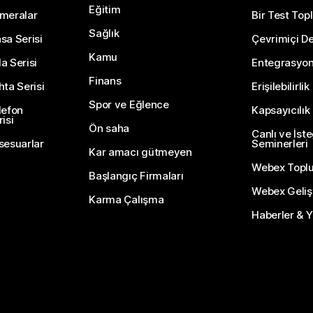
Eğitim
meralar
Bir Test Topl
Sağlık
sa Serisi
Çevrimiçi De
Kamu
a Serisi
Entegrasyo
Finans
hta Serisi
Erişilebilirlik
Spor ve Eğlence
lefon
Kapsayıcılık
isi
Ön saha
Canlı ve İst
sesuarlar
Seminerleri
Kar amacı gütmeyen
Webex Topl
Başlangıç Firmaları
Webex Gelişti
Karma Çalışma
Haberler & Ye