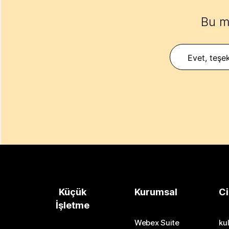
Bu m
Evet, teşek
Küçük
Kurumsal
Ci
İşletme
Webex Suite
kul