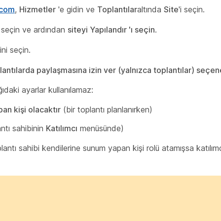
.com
,
Hizmetler
'e gidin ve
Toplantılar
altında
Site
'i seçin.
ni seçin ve ardından
siteyi Yapılandır 'ı seçin
.
ni seçin.
plantılarda paylaşmasına izin ver (yalnızca toplantılar) seçen
ıdaki ayarlar kullanılamaz:
an kişi olacaktır
(bir toplantı planlanırken)
antı sahibinin
Katılımcı
menüsünde)
antı sahibi kendilerine sunum yapan kişi rolü atamışsa katılımcı