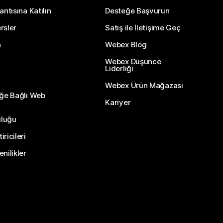
antısına Katılın
Desteğe Başvurun
rsler
Satış ile İletişime Geç
n
Webex Blog
Webex Düşünce
Liderliği
Webex Ürün Mağazası
eğe Bağlı Web
Kariyer
uluğu
ricileri
nilikler