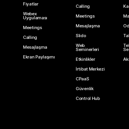
Fiyatlar
Calling
Ka
Webex
Meetings
Ma
Uygulaması
Mesajlaşma
Od
Meetings
Slido
Ta
Calling
Web
Te
Mesajlaşma
Seminerleri
Ser
Ekran Paylaşımı
Etkinlikler
Ak
İrtibat Merkezi
CPaaS
Güvenlik
Control Hub