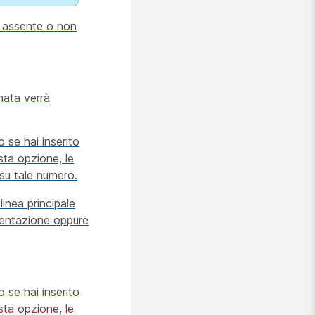
i assente o non
amata verrà
 se hai inserito
sta opzione, le
 su tale numero.
linea principale
imentazione oppure
 se hai inserito
sta opzione, le