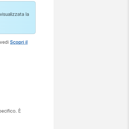
visualizzata la
 vedi
Scopri il
pecifico. È