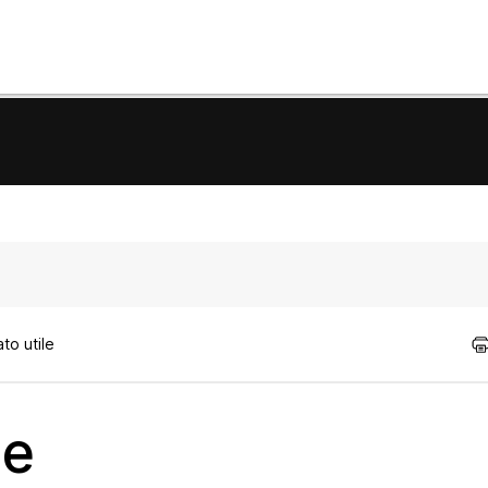
to utile
te