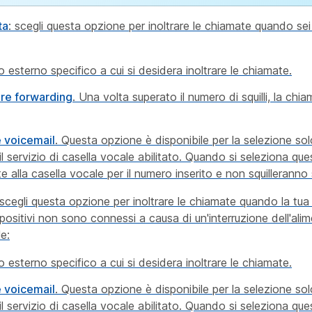
ta
: scegli questa opzione per inoltrare le chiamate quando se
esterno specifico a cui si desidera inoltrare le chiamate.
re forwarding
. Una volta superato il numero di squilli, la chi
e voicemail
. Questa opzione è disponibile per la selezione solo
l servizio di casella vocale abilitato. Quando si seleziona que
alla casella vocale per il numero inserito e non squilleranno
 scegli questa opzione per inoltrare le chiamate quando la tua 
ispositivi non sono connessi a causa di un'interruzione dell'al
le:
esterno specifico a cui si desidera inoltrare le chiamate.
e voicemail
. Questa opzione è disponibile per la selezione solo
l servizio di casella vocale abilitato. Quando si seleziona que