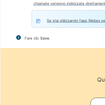
chiamate vengono indirizzate direttamente 
Se stai utilizzando l'app Webex pe
5
Fare clic
Save
.
Que