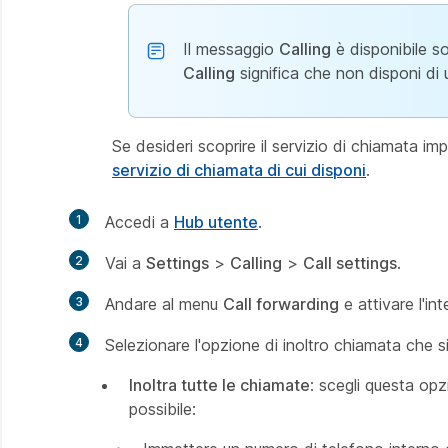
Il messaggio
Calling
è disponibile so
Calling
significa che non disponi di 
Se desideri scoprire il servizio di chiamata imp
servizio di chiamata di cui disponi
.
1
Accedi a
Hub utente
.
2
Vai a
Settings
>
Calling
>
Call settings
.
3
Andare al menu
Call forwarding
e attivare l'int
4
Selezionare l'opzione di inoltro chiamata che si
Inoltra tutte le chiamate
: scegli questa opz
possibile: