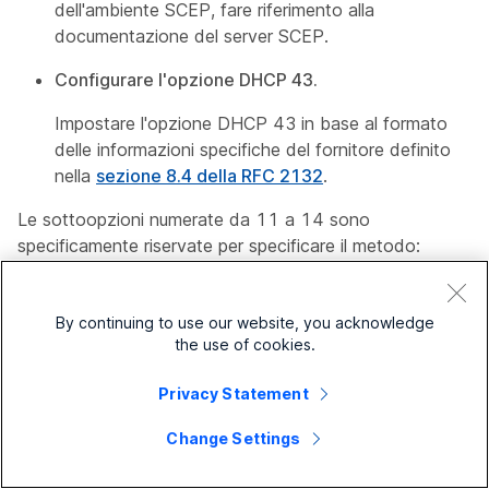
dell'ambiente SCEP, fare riferimento alla
documentazione del server SCEP.
Configurare l'opzione DHCP 43.
Impostare l'opzione DHCP 43 in base al formato
delle informazioni specifiche del fornitore definito
nella
sezione 8.4 della RFC 2132
.
Le sottoopzioni numerate da 11 a 14 sono
specificamente riservate per specificare il metodo:
Opzione
Parametr
Lunghez
Obbligat
secondar
Tipo
By continuing to use our website, you acknowledge
i
za (byte)
orio
the use of cookies.
ia
SCEP
Lunghezz
Privacy Statement
Server
11
stringa
a
Sì
URL
variabile
Change Settings
Firma