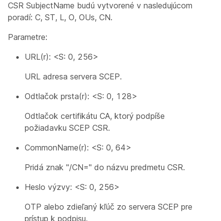
CSR SubjectName budú vytvorené v nasledujúcom
poradí: C, ST, L, O, OUs, CN.
Parametre:
URL(r): <S: 0, 256>
URL adresa servera SCEP.
Odtlačok prsta(r): <S: 0, 128>
Odtlačok certifikátu CA, ktorý podpíše
požiadavku SCEP CSR.
CommonName(r): <S: 0, 64>
Pridá znak "/CN=" do názvu predmetu CSR.
Heslo výzvy: <S: 0, 256>
OTP alebo zdieľaný kľúč zo servera SCEP pre
prístup k podpisu.