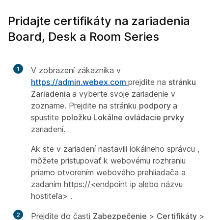
Pridajte certifikáty na zariadenia
Board, Desk a Room Series
1
V zobrazení zákazníka v
https://admin.webex.com
prejdite na
stránku
Zariadenia
a vyberte svoje zariadenie v
zozname. Prejdite na stránku
podpory
a
spustite
položku Lokálne ovládacie prvky
zariadení.
Ak ste v zariadení nastavili lokálneho správcu
,
môžete pristupovať k webovému rozhraniu
priamo otvorením webového prehliadača a
zadaním
https://<endpoint ip alebo názvu
hostiteľa>
.
2
Prejdite do časti
Zabezpečenie
>
Certifikáty
>