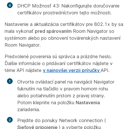
DHCP Možnosť 43: Nakonfigurujte doručovanie
certifikátov prostredníctvom tejto možnosti.
Nastavenie a aktualizácia certifikátov pre 802.1x by sa
mala vykonať
pred spárovaním
Room Navigator so
systémom alebo po obnovení továrenských nastavení
Room Navigator.
Predvolené poverenia sú správca a prázdne heslo.
Ďalšie informácie o pridávaní certifikátov nájdete v
téme API nájdete
v najnovšej verzii príručky
API.
Otvorte ovládací panel na navigácii Navigator
ťuknutím na tlačidlo v pravom hornom rohu
alebo potiahnutím prstom z pravej strany.
Potom klepnite na položku
Nastavenia
zariadenia.
Prejdite do ponuky Network connection (
Sieťové pripojenie
) a vyberte položku