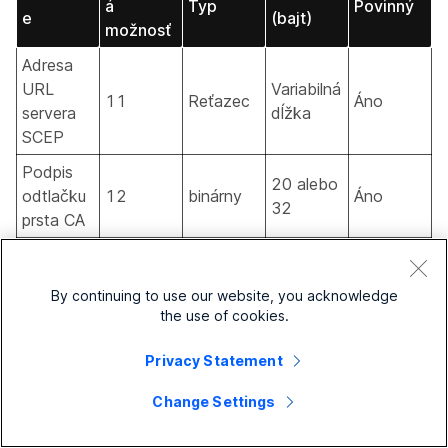
á
Typ
Povinný
e
(bajt)
možnosť
Adresa
URL
Variabilná
11
Reťazec
Áno
servera
dĺžka
SCEP
Podpis
20 alebo
odtlačku
12
binárny
Áno
32
prsta CA
Heslo
Variabilná
13
Reťazec
Nie
výzvy
dĺžka
By continuing to use our website, you acknowledge
Povoliť
the use of cookies.
overenie
14
Boolean
1
Áno
802.1X
Privacy Statement
Change Settings
Celková dĺžka všetkých parametrov nesmie presiahnuť
dĺžku možnosti 43, ktorá je 255 bajtov. Ak je parameter