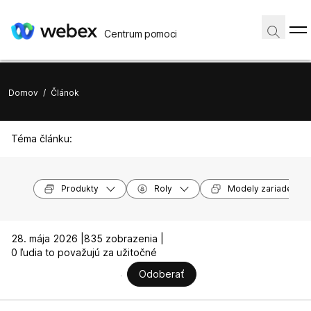
Centrum pomoci
Domov
/
Článok
Téma článku:
Produkty
Roly
Modely zariadení
28. mája 2026 |
835 zobrazenia |
0 ľudia to považujú za užitočné
Odoberať