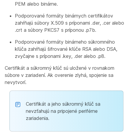
PEM alebo binárne.
Podporované formáty binárnych certifikátov
zahŕňajú súbory X.509 s príponami .der, .cer alebo
.crt a súbory PKCS7 s príponou .p7b.
Podporované formáty binárneho súkromného
kľúča zahŕňajú šifrované kľúče RSA alebo DSA,
zvyčajne s príponami .key, .der alebo .p8.
Certifikát a súkromný kľúč sú uložené v rovnakom
súbore v zariadení. Ak overenie zlyhá, spojenie sa
nevytvorí.
Certifikát a jeho súkromný kľúč sa
nevzťahujú na pripojené periférne
zariadenia.