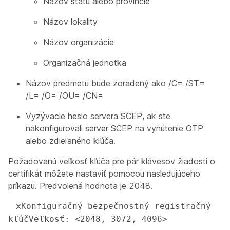
Názov štátu alebo provincie
Názov lokality
Názov organizácie
Organizačná jednotka
Názov predmetu bude zoradený ako /C= /ST=
/L= /O= /OU= /CN=
Vyzývacie heslo servera SCEP, ak ste
nakonfigurovali server SCEP na vynútenie OTP
alebo zdieľaného kľúča.
Požadovanú veľkosť kľúča pre pár klávesov žiadosti o
certifikát môžete nastaviť pomocou nasledujúceho
príkazu. Predvolená hodnota je 2048.
 xKonfiguračný bezpečnostný registračný 
kľúčVeľkosť: <2048, 3072, 4096>