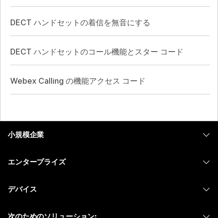
DECT ハンドセットの着信を無音にする
DECT ハンドセットのコール機能とスター コード
Webex Calling の機能アクセス コード
小規模企業
価格
エンタープライズ
Webex アプリ
Webex スイート
デバイス
Meetings
Calling
ヘッドセット
Calling
次のためのソリューション: