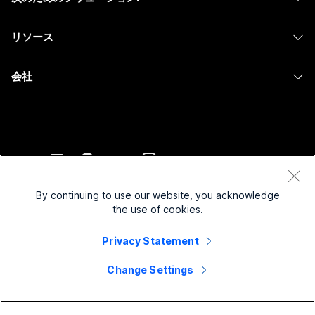
Meetings
カメラ
メッセージング
教育
メッセージング
リソース
Desk シリーズ
画面共有
ヘルスケア
Slido
ダウンロード
Room シリーズ
会社
行政
ウェビナー
テストミーティングに参加
Board シリーズ
Cisco
財務
Events
オンラインクラス
Phone シリーズ
サポートへお問い合わせ
スポーツとエンターテインメント
Contact Center
インテグレーション
アクセサリ
セールスに問い合わせ
フロントライン
CPaaS
アクセシビリティ
利用規約
Webex Blog
非営利
セキュリティ
By continuing to use our website, you acknowledge
インクルージョン
プライバシーステートメント
the use of cookies.
Webex ソート リーダーシップ
スタートアップ
Control Hub
クッキー
ライブ & オンデマンド ウェビナー
Privacy Statement
Webex Merch Store
商標
ハイブリッド ワーク
Webex Community
©
2026
Cisco and/or its affiliates. All rights reserved.
キャリア
Change Settings
Webex Developers
ニュース & イノベーション