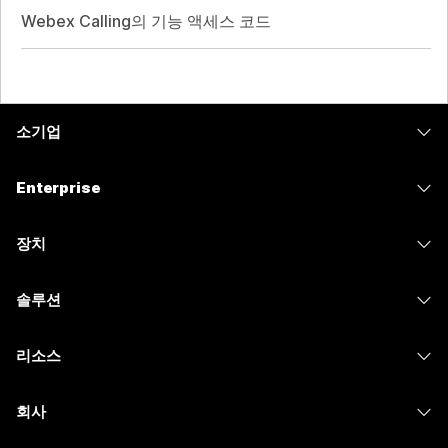
Webex Calling의 기능 액세스 코드
소기업
가격
Enterprise
Webex 앱
Webex Suite
장치
Meetings
Calling
헤드셋
Calling
솔루션
Meetings
카메라
메시징
교육
메시징
리소스
Desk 시리즈
화면 공유
의료 서비스
Slido
다운로드
Room 시리즈
회사
정부
Webinars
테스트 미팅 참여하기
Board 시리즈