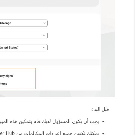
قبل البدء
يجب أن يكون المسؤول لديك قام بتمكين هذه الميزة 
يمكنك تكوين جميع إعدادات المكالمات من User Hub عن طريق التنقل إلى