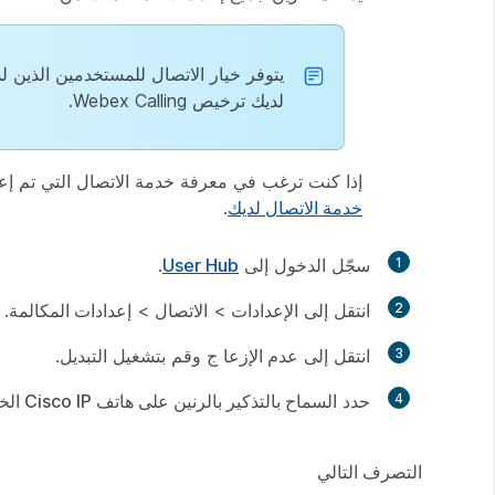
يتوفر خيار
الاتصال
للمستخدمين الذين لديهم ترخيص Webex Calling
لديك ترخيص Webex Calling.
إذا كنت ترغب في معرفة خدمة الاتصال التي تم إعدادها، فيمكنك التحقق من 
خدمة الاتصال لديك
.
1
سجّل الدخول إلى
User Hub
.
2
انتقل إلى
الإعدادات
>
الاتصال
>
إعدادات المكالمة
.
3
انتقل إلى
عدم الإزعا
ج وقم بتشغيل التبديل.
4
حدد
السماح بالتذكير بالرنين على هاتف Cisco IP الخاص ب
التصرف التالي