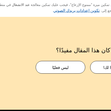
د تمكين ميزة "ممنوع الإزعاج"، فيجب عليك تمكين معالجة
عند الانشغال
في منط
تكوين إعدادات بريدك الصوتي
جع إلى:
.
ان هذا المقال مفيدًا؟
 لك!
ليس فعليًا