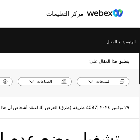
مركز التعليمات
الرئيسية
/
المقال
ينطبق هذا المقال على:
المنتجات
الصناعات
٢٩ نوفمبر ٢٠٢٤ |
4087 طريقة (طرق) العرض |
4 اعتقد أشخاص أن هذا كان مفيدًا
تشغيل وضع عدم ال