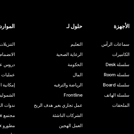
الأجهزة
حلول لـ
الموارد
سماعات الرأس
التعليم
التنزيلات
الكاميرات
الرعاية الصحية
الانضمام
سلسلة Desk
الحكومة
دروس على
سلسلة Room
المال
عمليات ا
سلسلة Board
الرياضة والترفيه
إمكانية 
سلسلة الهاتف
Frontline
الشمولية
الملحقات
عمل تجاري بغير هدف الربح
ندوات ال
الشركات الناشئة
مجتمع Webex
العمل الهجين
مطورو Webex