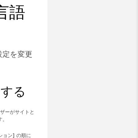
の言語
設定を変更
更する
ーザーがサイトと
す。
ション]
の順に