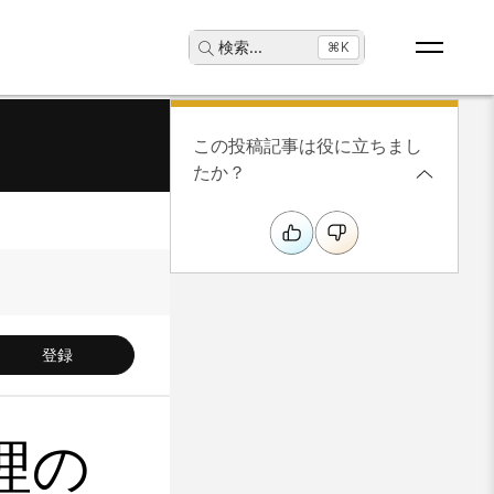
検索
...
⌘K
この投稿記事は役に立ちまし
たか？
登録
管理の