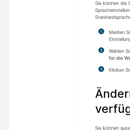
Sie können die 
Spracheinstellun
Standardsprach
1
Melden Si
Einstellu
2
Wählen S
für die W
3
Klicken S
Ändern
verfü
Sie können ausw