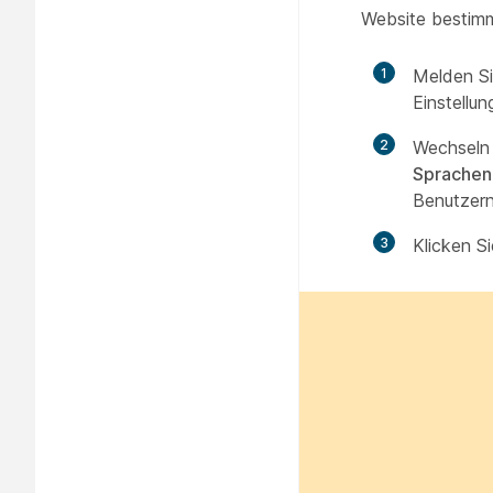
Website bestimm
1
Melden Si
Einstellu
2
Wechseln
Sprachen,
Benutzern
3
Klicken S