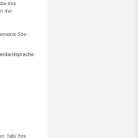
ie ihre
in der
gemeine Site-
tandardsprache
, falls Ihre