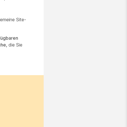
gemeine Site-
fügbaren
che,
die Sie