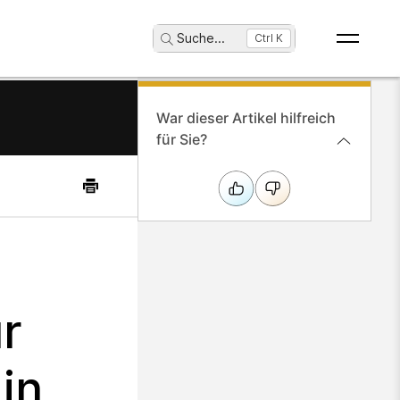
Suche
...
Ctrl K
War dieser Artikel hilfreich
für Sie?
r
in