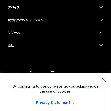
Webex アプリ
Webex スイート
デバイス
何をお探しですか?
Meetings
Calling
ヘッドセット
Calling
次のためのソリューション:
質問を投稿してください
Meetings
カメラ
教育
メッセージング
メッセージング
リソース
Desk シリーズ
ヘルスケア
画面共有
ダウンロード
Slido
Room シリーズ
会社
行政
テストミーティングに参加
ウェビナー
Cisco
Board シリーズ
財務
オンラインクラス
Events
サポートへお問い合わせ
Phone シリーズ
スポーツとエンターテインメント
インテグレーション
Contact Center
セールスに問い合わせ
アクセサリ
フロントライン
アクセシビリティ
CPaaS
利用規約
Webex Blog
By continuing to use our website, you acknowledge
非営利
プライバシーステートメント
インクルージョン
セキュリティ
the use of cookies.
Webex ソート リーダーシップ
クッキー
スタートアップ
ライブ & オンデマンド ウェビナー
Control Hub
Privacy Statement
Webex Merch Store
商標
ハイブリッド ワーク
Webex Community
©
2026
Cisco and/or its affiliates. All rights reserved.