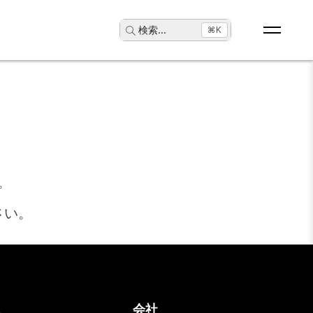
検索
...
⌘K
。
さい。
ス
会社