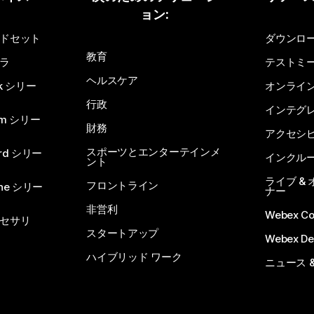
ョン:
質問を投稿してください
ドセット
ダウンロ
教育
ラ
テストミ
ヘルスケア
sk シリー
オンライ
行政
インテグ
om シリー
財務
アクセシ
スポーツとエンターテインメ
rd シリー
インクル
ント
ライブ &
フロントライン
one シリー
ナー
非営利
Webex C
セサリ
スタートアップ
Webex De
ハイブリッド ワーク
ニュース 