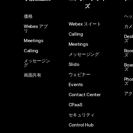
ズ
価格
ヘッ
Webex スイート
Webex アプ
カメ
リ
Calling
De
Meetings
ズ
Meetings
Calling
Ro
メッセージング
ズ
メッセージン
Slido
グ
Boa
ズ
ウェビナー
画面共有
Ph
ズ
Events
アク
Contact Center
CPaaS
セキュリティ
Control Hub