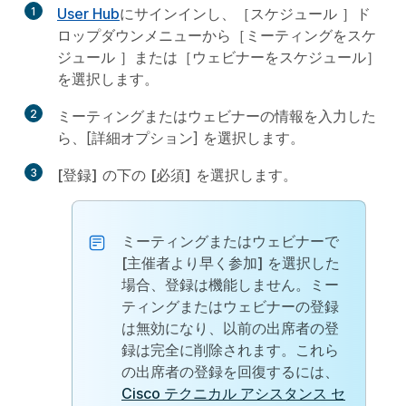
1
User Hub
にサインインし、［
スケジュール
］ド
ロップダウンメニューから［
ミーティングをスケ
ジュール
］または［
ウェビナーをスケジュール
］
を選択します。
2
ミーティングまたはウェビナーの情報を入力した
ら、[
詳細オプション
] を選択します。
3
[登録]
の下の
[必須]
を選択します。
ミーティングまたはウェビナーで
[主催者より早く参加]
を選択した
場合、登録は機能しません。ミー
ティングまたはウェビナーの登録
は無効になり、以前の出席者の登
録は完全に削除されます。これら
の出席者の登録を回復するには、
Cisco テクニカル アシスタンス セ