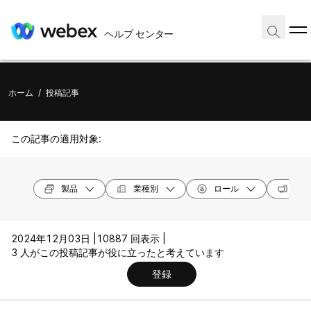
ヘルプ センター
ホーム
/
投稿記事
この記事の適用対象:
製品
業種別
ロール
オペ
2024年12月03日 |
10887 回表示 |
3 人がこの投稿記事が役に立ったと考えています
登録