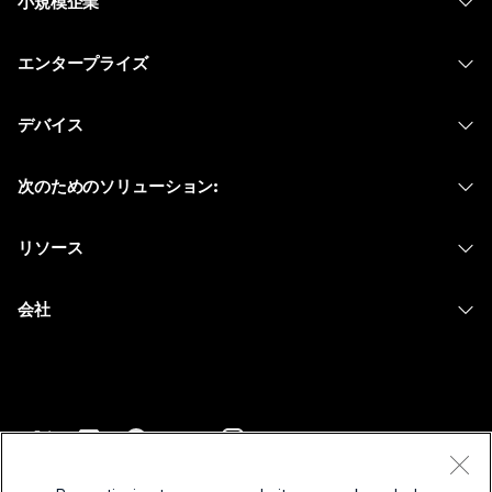
小規模企業
価格
エンタープライズ
Webex アプリ
Webex スイート
デバイス
Meetings
Calling
ヘッドセット
Calling
次のためのソリューション:
Meetings
カメラ
メッセージング
教育
メッセージング
リソース
Desk シリーズ
画面共有
ヘルスケア
Slido
ダウンロード
Room シリーズ
会社
行政
ウェビナー
テストミーティングに参加
Board シリーズ
Cisco
財務
Events
オンラインクラス
Phone シリーズ
サポートへお問い合わせ
スポーツとエンターテインメント
Contact Center
インテグレーション
アクセサリ
セールスに問い合わせ
フロントライン
CPaaS
アクセシビリティ
利用規約
Webex Blog
非営利
セキュリティ