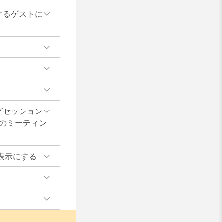
するゲストに
グセッション
のミーティン
表示にする