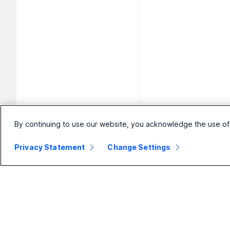
By continuing to use our website, you acknowledge the use of
Privacy Statement
Change Settings
小規模企業
エンタープライ
デ
ズ
価格
ヘッ
Webex スイート
Webex アプ
カメ
リ
Calling