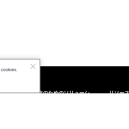
 cookies.
バイス
次のためのソリューシ
リソー
ョン:
ドセット
ダウンロ
教育
ラ
テストミ
ヘルスケア