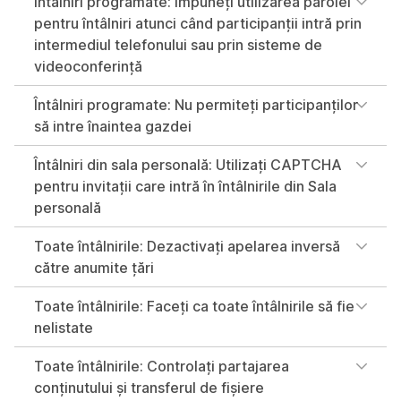
Întâlniri programate: Impuneți utilizarea parolei
pentru întâlniri atunci când participanții intră prin
intermediul telefonului sau prin sisteme de
videoconferință
Întâlniri programate: Nu permiteți participanților
să intre înaintea gazdei
Întâlniri din sala personală: Utilizați CAPTCHA
pentru invitații care intră în întâlnirile din Sala
personală
Toate întâlnirile: Dezactivați apelarea inversă
către anumite țări
Toate întâlnirile: Faceți ca toate întâlnirile să fie
nelistate
Toate întâlnirile: Controlați partajarea
conținutului și transferul de fișiere