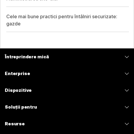
Cele mai bune practici pentru întâlniri securizate:
gazde
Întreprindere mică
Prețuri
Enterprise
Aplicația Webex
Webex Suite
Dispozitive
Meetings
Calling
Căști
Calling
Soluții pentru
Meetings
Camere
Mesagerie
Educație
Mesagerie
Resurse
Seria Desk
Partajare ecran
Asistență medicală
Slido