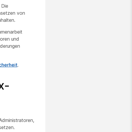
 Die
nsetzen von
nhalten.
mmenarbeit
toren und
rderungen
cherheit
.
x-
Administratoren,
setzen.