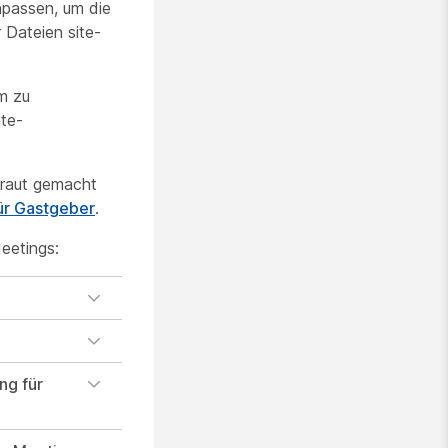
anpassen, um die
Dateien site-
m zu
te-
traut gemacht
ür Gastgeber
.
eetings:
ng für