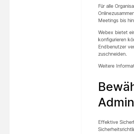
Für alle Organis
Onlinezusammena
Meetings bis hin
Webex bietet ei
konfigurieren kö
Endbenutzer ver
zuschneiden.
Weitere Informa
Bewäh
Admin
Effektive Sicher
Sicherheitsrich