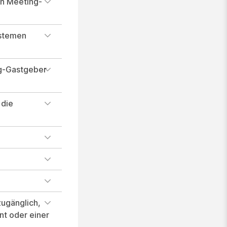
en Meeting-
ystemen
ng-Gastgeber
 die
zugänglich,
nt oder einer