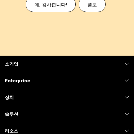
예, 감사합니다!
별로
소기업
가격
Enterprise
Webex 앱
Webex Suite
장치
Meetings
Calling
헤드셋
Calling
솔루션
Meetings
카메라
메시징
교육
메시징
리소스
Desk 시리즈
화면 공유