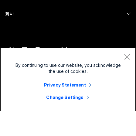
의료 서비스
Slido
다운로드
Room 시리즈
회사
정부
Webinars
테스트 미팅 참여하기
Board 시리즈
Cisco
재무
이벤트
온라인 학습
전화 시리즈
지원 연락처
스포츠 및 엔터테인먼트
Contact Center
통합
보조 프로그램
영업팀에 문의
최전선
CPaaS
접근성
약관 및 조건
Webex Blog
비영리
보안
By continuing to use our website, you acknowledge
포용성
개인 정보 보호 정책
the use of cookies.
Webex 사고적 리더십
스타트업
Control Hub
쿠키
실시간 및 주문형 웨비나
Webex Merch 스토어
Privacy Statement
등록 상표
하이브리드 작업
Webex 커뮤니티
©
2026
Cisco 및/또는 관련 제휴. All rights reserved.
경력
Change Settings
Webex 개발자
뉴스 및 혁신