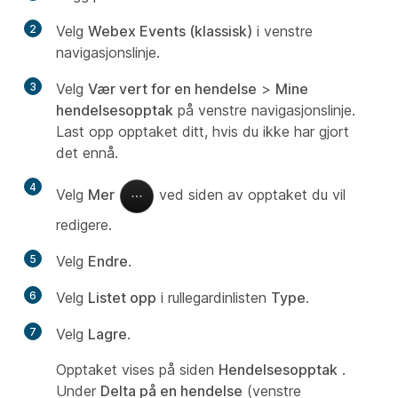
2
Velg
Webex Events (klassisk)
i venstre
navigasjonslinje.
3
Velg
Vær vert for en hendelse
>
Mine
hendelsesopptak
på venstre navigasjonslinje.
Last opp opptaket ditt, hvis du ikke har gjort
det ennå.
4
Velg
Mer
ved siden av opptaket du vil
redigere.
5
Velg
Endre
.
6
Velg
Listet opp
i rullegardinlisten
Type
.
7
Velg
Lagre
.
Opptaket vises på siden
Hendelsesopptak
.
Under
Delta på en hendelse
(venstre