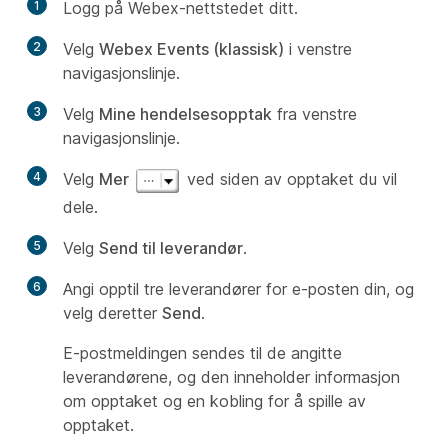
1
Logg på Webex-nettstedet ditt.
2
Velg
Webex Events (klassisk)
i venstre
navigasjonslinje.
3
Velg
Mine hendelsesopptak
fra venstre
navigasjonslinje.
4
Velg
Mer
ved siden av opptaket du vil
dele.
5
Velg
Send til leverandør
.
6
Angi opptil tre leverandører for e-posten din, og
velg deretter
Send
.
E-postmeldingen sendes til de angitte
leverandørene, og den inneholder informasjon
om opptaket og en kobling for å spille av
opptaket.