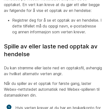
opptaket. En vert kan kreve at du gjør ett eller begge
av følgende for å vise et opptak av en hendelse:
Registrer deg for å se et opptak av en hendelse. I
dette tilfellet må du oppgi navn, e-postadresse
og annen informasjon som verten krever.
Spille av eller laste ned opptak av
hendelse
Du kan strømme eller laste ned en opptaksfil, avhengig
av hvilket alternativ verten angir.
Når du spiller av et opptak for første gang, laster
Webex-nettstedet automatisk ned Webex-spilleren til
datamaskinen din.
1
Hvis verten krever at du har en brukerkonto for