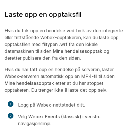
Laste opp en opptaksfil
Hvis du tok opp en hendelse ved bruk av den integrerte
eller frittstående Webex-opptakeren, kan du laste opp
opptaksfilen med filtypen .wrf fra den lokale
datamaskinen til siden
Mine hendelsesopptak
og
deretter publisere den fra den siden.
Hvis du har tatt opp en hendelse på serveren, laster
Webex-serveren automatisk opp en MP4-fil til siden
Mine hendelsesopptak
etter at du har stoppet
opptakeren. Du trenger ikke å laste det opp selv.
1
Logg på Webex-nettstedet ditt.
2
Velg
Webex Events (klassisk)
i venstre
navigasjonslinje.