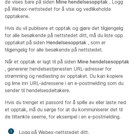
de vises bare på siden
Mine hendelsesopptak
. Logg
på Webex-nettstedet for å vise og vedlikeholde
opptakene.
Hvis du vil publisere et opptak og gjøre det tilgjengelig
for alle besøkende på nettstedet ditt, må du liste opp
opptaket på siden
Hendelsesopptak
, som er
tilgjengelig for alle besøkende på nettstedet.
Når et opptak er lagt til på siden
Mine hendelsesopptak
, genererer hendelsestjenesten URL-adresser for
strømming og nedlasting av opptaket. Du kan kopiere
og lime inn URL-adressene i en e-postmelding som du
sender til hendelsesdeltakere.
Hvis du trenger et passord for å spille av eller laste ned
et opptak, må du sørge for at du kommuniserer det til
de tiltenkte seerne, for eksempel i en e-postmelding.
1
Logg på Webex-nettstedet ditt.