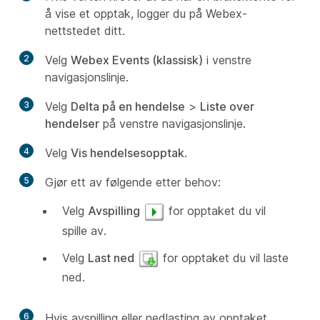
å vise et opptak, logger du på Webex-
nettstedet ditt.
2
Velg
Webex Events (klassisk)
i venstre
navigasjonslinje.
3
Velg
Delta på en hendelse
>
Liste over
hendelser
på venstre navigasjonslinje.
4
Velg
Vis hendelsesopptak
.
5
Gjør ett av følgende etter behov:
Velg
Avspilling
for opptaket du vil
spille av.
Velg
Last ned
for opptaket du vil laste
ned.
6
Hvis avspilling eller nedlasting av opptaket