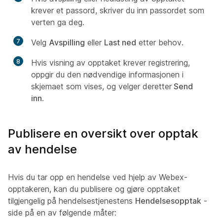
krever et passord, skriver du inn passordet som
verten ga deg.
7
Velg
Avspilling
eller
Last ned
etter behov.
8
Hvis visning av opptaket krever registrering,
oppgir du den nødvendige informasjonen i
skjemaet som vises, og velger deretter
Send
inn
.
Publisere en oversikt over opptak
av hendelse
Hvis du tar opp en hendelse ved hjelp av Webex-
opptakeren, kan du publisere og gjøre opptaket
tilgjengelig på hendelsestjenestens
Hendelsesopptak
-
side på en av følgende måter: