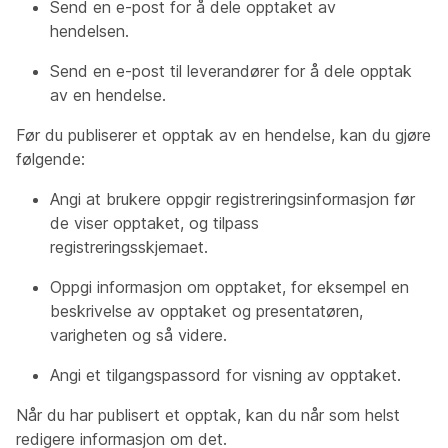
Send en e-post for å dele opptaket av
hendelsen.
Send en e-post til leverandører for å dele opptak
av en hendelse.
Før du publiserer et opptak av en hendelse, kan du gjøre
følgende:
Angi at brukere oppgir registreringsinformasjon før
de viser opptaket, og tilpass
registreringsskjemaet.
Oppgi informasjon om opptaket, for eksempel en
beskrivelse av opptaket og presentatøren,
varigheten og så videre.
Angi et tilgangspassord for visning av opptaket.
Når du har publisert et opptak, kan du når som helst
redigere informasjon om det.