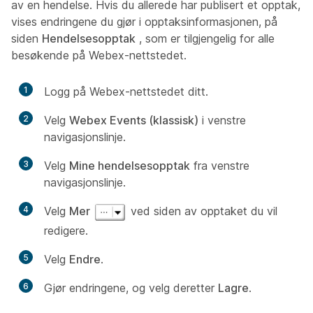
av en hendelse. Hvis du allerede har publisert et opptak,
vises endringene du gjør i opptaksinformasjonen, på
siden
Hendelsesopptak
, som er tilgjengelig for alle
besøkende på Webex-nettstedet.
1
Logg på Webex-nettstedet ditt.
2
Velg
Webex Events (klassisk)
i venstre
navigasjonslinje.
3
Velg
Mine hendelsesopptak
fra venstre
navigasjonslinje.
4
Velg
Mer
ved siden av opptaket du vil
redigere.
5
Velg
Endre
.
6
Gjør endringene, og velg deretter
Lagre
.