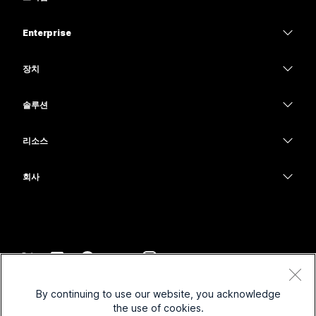
가격
Enterprise
Webex 앱
Webex Suite
장치
Meetings
Calling
헤드셋
Calling
솔루션
Meetings
카메라
교육
메시징
메시징
리소스
Desk 시리즈
의료 서비스
화면 공유
다운로드
Slido
Room 시리즈
회사
정부
테스트 미팅 참여하기
Webinars
Cisco
Board 시리즈
재무
온라인 학습
이벤트
지원 연락처
전화 시리즈
스포츠 및 엔터테인먼트
통합
Contact Center
영업팀에 문의
보조 프로그램
최전선
접근성
CPaaS
약관 및 조건
Webex Blog
By continuing to use our website, you acknowledge
비영리
개인 정보 보호 정책
포용성
보안
the use of cookies.
Webex 사고적 리더십