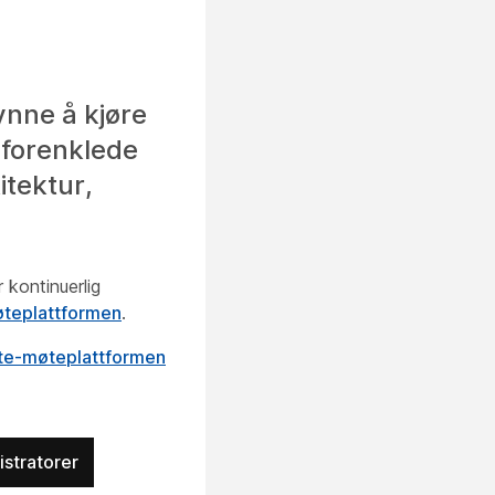
nne å kjøre
 forenklede
itektur,
 kontinuerlig
øteplattformen
.
e-møteplattformen
stratorer