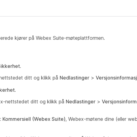
lerede kjører på Webex Suite-møteplattformen.
Sikkerhet
.
nettstedet ditt og klikk på
Nedlastinger
>
Versjonsinformas
kerhet
.
ex-nettstedet ditt og klikk på
Nedlastinger
>
Versjonsinform
m: Kommersiell (Webex Suite)
, Webex-møtene dine (eller web