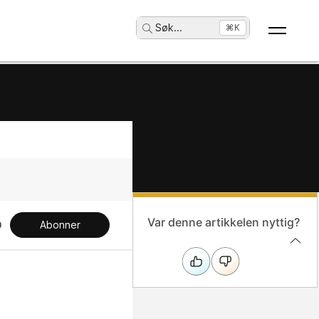
Søk
...
⌘K
Var denne artikkelen nyttig?
Abonner