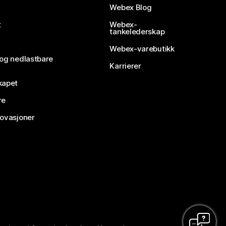
Webex Blog
t
Webex-
tankelederskap
Webex-varebutikk
 og nedlastbare
Karrierer
kapet
re
novasjoner