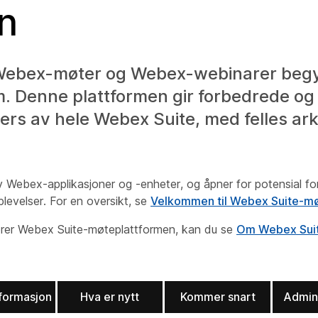
n
l Webex-møter og Webex-webinarer begy
. Denne plattformen gir forbedrede og
ers av hele Webex Suite, med felles ark
Webex-applikasjoner og -enheter, og åpner for potensial for
levelser. For en oversikt, se
Velkommen til Webex Suite-m
rer Webex Suite-møteplattformen, kan du se
Om Webex Suit
formasjon
Hva er nytt
Kommer snart
Admini