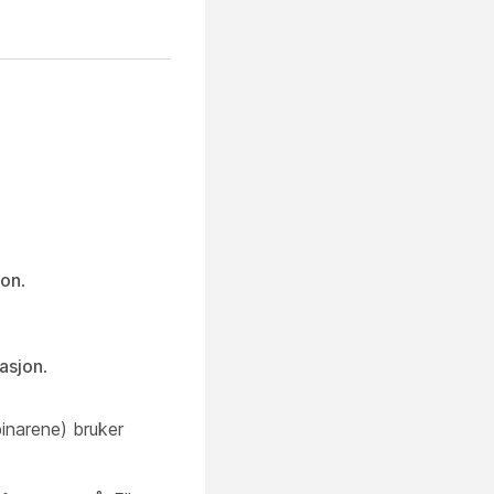
jon
.
asjon
.
inarene) bruker