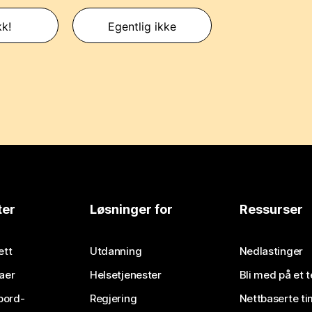
kk!
Egentlig ikke
ter
Løsninger for
Ressurser
ett
Utdanning
Nedlastinger
aer
Helsetjenester
Bli med på et 
bord-
Regjering
Nettbaserte ti