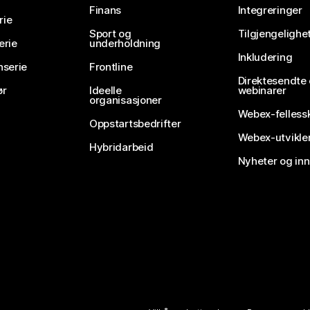
Finans
Integreringer
rie
Sport og
Tilgjengelighe
erie
underholdning
Inkludering
nserie
Frontline
Direktesendte
ør
Ideelle
webinarer
organisasjoner
Webex-felless
Oppstartsbedrifter
Webex-utvikle
Hybridarbeid
Nyheter og in