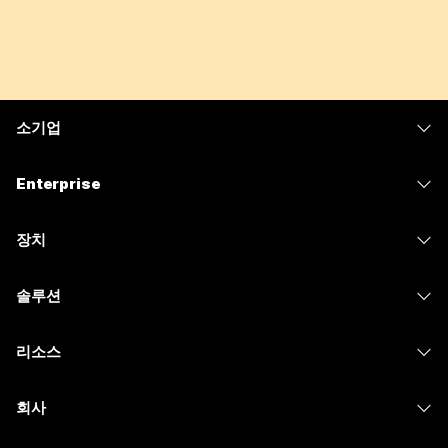
소기업
가격
Enterprise
Webex 앱
Webex Suite
장치
Meetings
Calling
헤드셋
Calling
솔루션
Meetings
카메라
메시징
교육
메시징
리소스
Desk 시리즈
화면 공유
의료 서비스
Slido
다운로드
Room 시리즈
회사
정부
Webinars
테스트 미팅 참여하기
Board 시리즈
Cisco