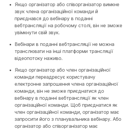
Якщо організатор або співорганізатор вимкне
звук члена організаційної команди й
приєднався до вебінару в поданні
вебтрансляції на робочому столі, він не зможе
увімкнути свій звук.
Вебінари в поданні вебтрансляції не можна
транслювати на інші платформи трансляції
відеопотоку наживо.
Якщо організатор або член організаційної
команди переадресує користувачу
електронне запрошення члена організаційної
команди, він не зможе приєднатися до
вебінару в поданні вебтрансляції як член
організаційної команди. Щоб приєднатися як
член організаційної команди, організатор має
запросити його з планувальника вебінару. Або
організатор або співорганізатор має