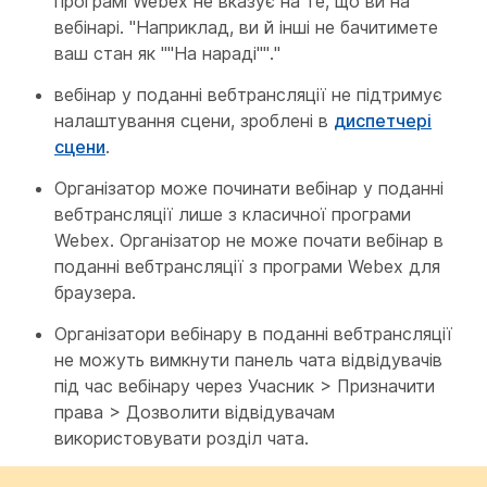
програмі Webex не вказує на те, що ви на
вебінарі. "Наприклад, ви й інші не бачитимете
ваш стан як ""На нараді""."
вебінар у поданні вебтрансляції не підтримує
налаштування сцени, зроблені в
диспетчері
сцени
.
Організатор може починати вебінар у поданні
вебтрансляції лише з класичної програми
Webex. Організатор не може почати вебінар в
поданні вебтрансляції з програми Webex для
браузера.
Організатори вебінару в поданні вебтрансляції
не можуть вимкнути панель чата відвідувачів
під час вебінару через Учасник > Призначити
права > Дозволити відвідувачам
використовувати розділ чата.