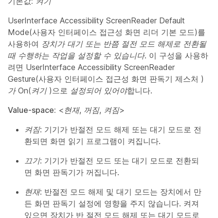
기본값:
켜기
UserInterface Accessibility ScreenReader Default
Mode(사용자 인터페이스 접근성 화면 리더 기본 모드)를
사용하여
장치가 대기 또는 반쯤 절전 모드 해제로 전환될
때 수행하는 작업을 설정할 수 있습니다
. 이 구성을 사용하
려면 UserInterface Accessibility ScreenReader
Gesture(사용자 인터페이스 접근성 화면 판독기 제스처
)
가 On(켜기
)으로
설정되어 있어야
합니다.
Value-space:
<
현재
,
꺼짐
,
켜짐
>
켜짐
: 기기가 반절전 모드 해제 또는 대기 모드로 전
환되면 화면 읽기 프로그램이 켜집니다.
끄기
: 기기가 반절전 모드 또는 대기 모드로 전환되
면 화면 판독기가 꺼집니다.
현재
: 반절전 모드 해제 및 대기 모드는 장치에서 만
든 화면 판독기 설정에 영향을 주지 않습니다. 켜져
있으면 장치가 반 절전 모드 해제 또는 대기 모드로