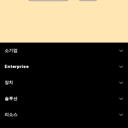
소기업
가격
Enterprise
Webex 앱
Webex Suite
장치
Meetings
Calling
헤드셋
Calling
솔루션
Meetings
카메라
메시징
교육
메시징
리소스
Desk 시리즈
화면 공유
의료 서비스
Slido
다운로드
Room 시리즈