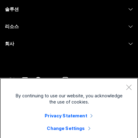
헤드셋
Calling
솔루션
Meetings
카메라
메시징
교육
메시징
리소스
Desk 시리즈
화면 공유
의료 서비스
Slido
다운로드
Room 시리즈
회사
정부
Webinars
테스트 미팅 참여하기
Board 시리즈
Cisco
재무
이벤트
온라인 학습
전화 시리즈
지원 연락처
스포츠 및 엔터테인먼트
Contact Center
통합
보조 프로그램
영업팀에 문의
최전선
CPaaS
접근성
약관 및 조건
Webex Blog
비영리
보안
By continuing to use our website, you acknowledge
포용성
개인 정보 보호 정책
the use of cookies.
Webex 사고적 리더십
스타트업
Control Hub
쿠키
실시간 및 주문형 웨비나
Privacy Statement
Webex Merch 스토어
등록 상표
하이브리드 작업
Webex 커뮤니티
©
2026
Cisco 및/또는 관련 제휴. All rights reserved.
경력
Change Settings
Webex 개발자