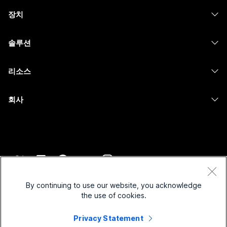
Webex Suite
장치
Meetings
Calling
헤드셋
Calling
솔루션
Meetings
카메라
메시징
교육
메시징
리소스
Desk 시리즈
화면 공유
의료 서비스
Slido
다운로드
Room 시리즈
회사
정부
Webinars
테스트 미팅 참여하기
Board 시리즈
Cisco
재무
이벤트
온라인 학습
전화 시리즈
지원 연락처
스포츠 및 엔터테인먼트
Contact Center
통합
보조 프로그램
영업팀에 문의
최전선
CPaaS
접근성
약관 및 조건
Webex Blog
비영리
보안
By continuing to use our website, you acknowledge
포용성
개인 정보 보호 정책
the use of cookies.
Webex 사고적 리더십
스타트업
Control Hub
쿠키
실시간 및 주문형 웨비나
Webex Merch 스토어
Privacy Statement
등록 상표
하이브리드 작업