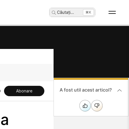
Căutați
...
⌘K
A fost util acest articol?
Abonare
la