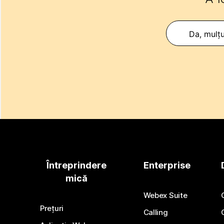
Da, mulț
Întreprindere
Enterprise
mică
Webex Suite
Prețuri
Calling