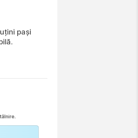
uțini pași
ilă.
tâlnire
.