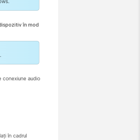
ows.
dispozitiv în mod
.
de conexiune audio
ați în cadrul