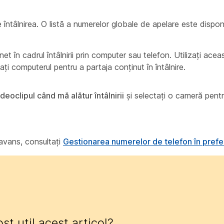
ntâlnirea. O listă a numerelor globale de apelare este dispon
et în cadrul întâlnirii prin computer sau telefon. Utilizați ace
lizați computerul pentru a partaja conținut în întâlnire.
deoclipul când mă alătur întâlnirii
și selectați o cameră pentr
 avans, consultați
Gestionarea numerelor de telefon în prefe
ost util acest articol?