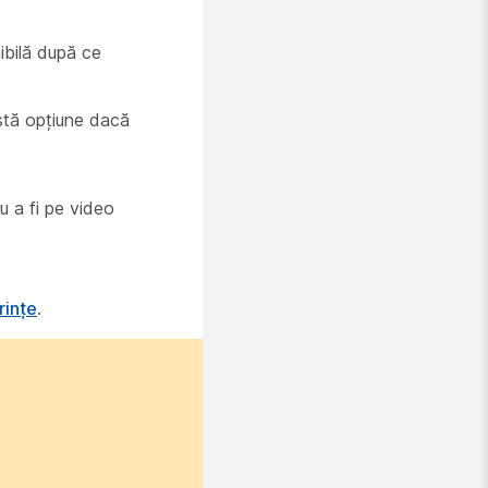
ibilă după ce
astă opțiune dacă
u a fi pe video
rințe
.