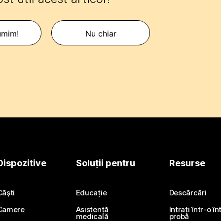
umim!
Nu chiar
Dispozitive
Soluții pentru
Resurse
Căști
Educație
Descărcări
Camere
Asistență
Intrați într-o î
medicală
probă