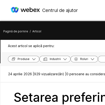
Centrul de ajutor
Pagină de pornire
/
Articol
Acest articol se aplică pentru:
Produse
Industrii
Roluri
24 aprilie 2026 |
929 vizualizare(ări) |
0 persoane au considerat
Setarea preferin