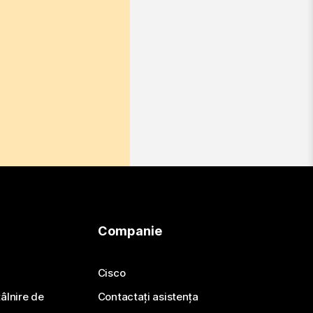
Companie
Cisco
ntâlnire de
Contactați asistența