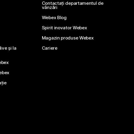
Contactați departamentul de
vânzări
Webex Blog
Spirit inovator Webex
Magazin produse Webex
ve și la
Cariere
ebex
Webex
ație