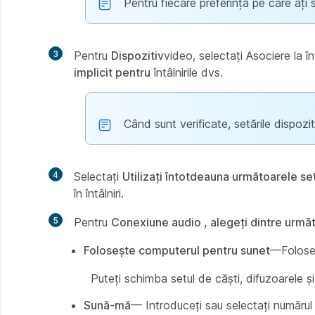
Pentru fiecare preferință pe care ați 
3
Pentru
Dispozitiv
video, selectați Asociere la î
implicit pentru
întâlnirile dvs.
Când sunt verificate, setările dispozit
4
Selectați
Utilizați întotdeauna următoarele set
în întâlniri.
5
Pentru
Conexiune audio , alegeți dintre urmă
Folosește computerul pentru sunet
—Foloseș
Puteți schimba setul de căști, difuzoarele și
Sună-mă
— Introduceți sau selectați numărul d