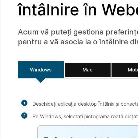
întâlnire în We
Acum vă puteți gestiona preferințel
pentru a vă asocia la o întâlnire d
Windows
Mac
Mob
1
Deschideți aplicația desktop Întâlniri și conect
2
Pe Windows, selectați pictograma roată dința