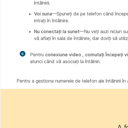
întâlnirii.
Voi suna
—Spuneți de pe telefon când începe î
intrați în întâlnire.
Nu conectați la sunet
—Nu veți auzi niciun sun
vă aflați în sala de întâlnire, dar doriți să uti
6
Pentru
conexiune video ,
comutați Începeți vi
atunci când vă asociați la întâlniri.
Pentru a gestiona numerele de telefon ale întâlnirii în
A f