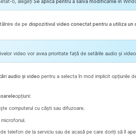
setat-o, alegeți
Se aplică pentru a salva modificările în
Wind
ntâlnire de pe
dispozitivul video conectat pentru a utiliza un 
ivelor video vor avea prioritate față de setările audio și video
ări audio și video
pentru a selecta în mod implicit opțiunile 
toarele
opțiuni:
te computerul cu căști sau difuzoare.
 microfonul.
e telefon de la serviciu sau de acasă pe care doriți să îl apel