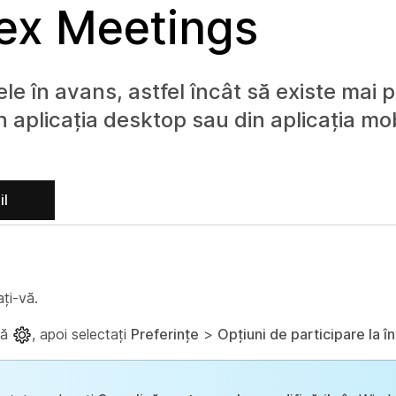
bex Meetings
e în avans, astfel încât să existe mai p
in aplicația desktop sau din aplicația mob
il
ați-vă.
tă
, apoi selectați
Preferințe
>
Opțiuni de participare la în