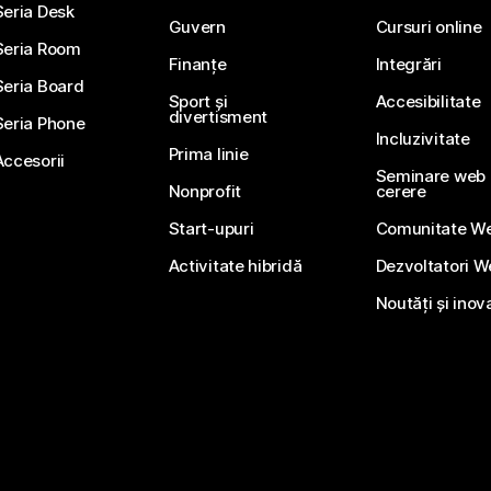
Seria Desk
Guvern
Cursuri online
Seria Room
Finanțe
Integrări
Seria Board
Sport și
Accesibilitate
divertisment
Seria Phone
Incluzivitate
Prima linie
Accesorii
Seminare web li
Nonprofit
cerere
Start-upuri
Comunitate W
Activitate hibridă
Dezvoltatori 
Noutăți și inov