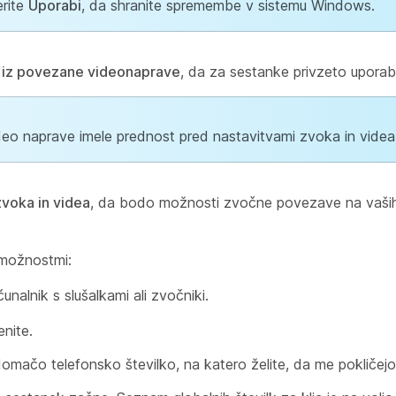
erite
Uporabi
, da shranite spremembe v sistemu Windows.
u iz povezane videonaprave
, da za sestanke privzeto uporab
eo naprave imele prednost pred nastavitvami zvoka in videa
zvoka in videa
, da bodo možnosti zvočne povezave na vaših
 možnostmi:
unalnik s slušalkami ali zvočniki.
nite.
i domačo telefonsko številko, na katero želite, da me pokličej