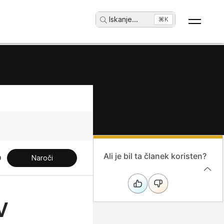
Iskanje
...
⌘K
Ali je bil ta članek koristen?
Naroči
v