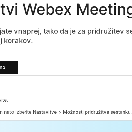
itvi Webex Meetin
jate vnaprej, tako da je za pridružitev s
j korakov.
lno
ite.
in nato izberite
Nastavitve
>
Možnosti pridružitve sestanku
.