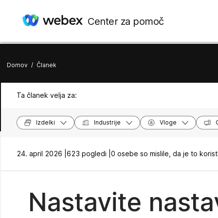
Center za pomoč
Domov
/
Članek
Ta članek velja za:
Izdelki
Industrije
Vloge
24. april 2026 |
623 pogledi |
0 osebe so mislile, da je to koris
Nastavite nasta