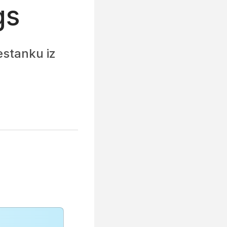
gs
estanku iz