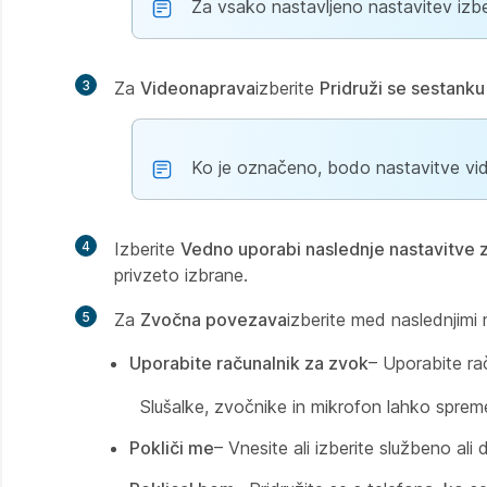
Za vsako nastavljeno nastavitev izb
3
Za
Videonaprava
izberite
Pridruži se sestank
Ko je označeno, bodo nastavitve vid
4
Izberite
Vedno uporabi naslednje nastavitve 
privzeto izbrane.
5
Za
Zvočna povezava
izberite med naslednjimi
Uporabite računalnik za zvok
– Uporabite rač
Slušalke, zvočnike in mikrofon lahko spreme
Pokliči me
– Vnesite ali izberite službeno al