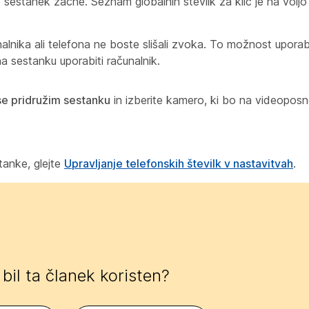
e sestanek začne. Seznam globalnih številk za klic je na voljo 
alnika ali telefona ne boste slišali zvoka. To možnost uporabi
a sestanku uporabiti računalnik.
se pridružim sestanku
in izberite kamero, ki bo na videoposn
stanke, glejte
Upravljanje telefonskih številk v nastavitvah
.
e bil ta članek koristen?