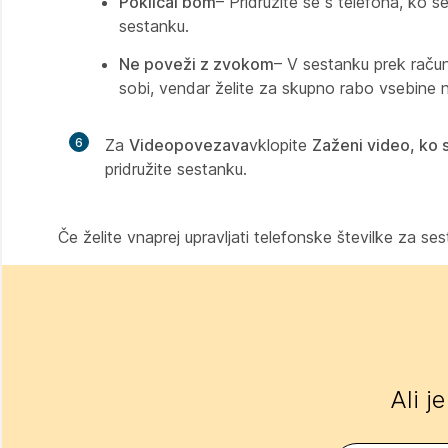
Poklical bom
– Pridružite se s telefona, ko s
sestanku.
Ne poveži z zvokom
– V sestanku prek račun
sobi, vendar želite za skupno rabo vsebine n
6
Za
Videopovezava
vklopite
Zaženi video, ko 
pridružite sestanku.
Če želite vnaprej upravljati telefonske številke za se
Ali j