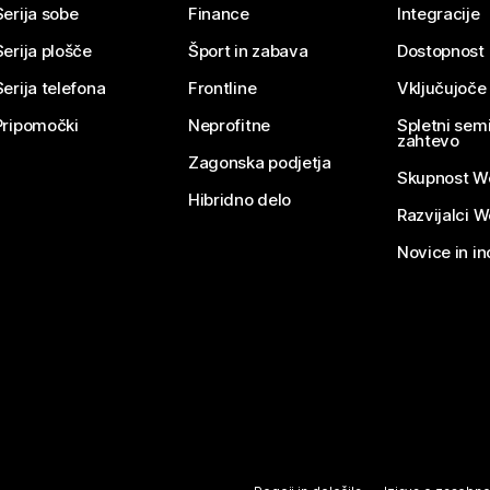
Serija sobe
Finance
Integracije
Serija plošče
Šport in zabava
Dostopnost
Serija telefona
Frontline
Vključujoče
Pripomočki
Neprofitne
Spletni semi
zahtevo
Zagonska podjetja
Skupnost W
Hibridno delo
Razvijalci 
Novice in in