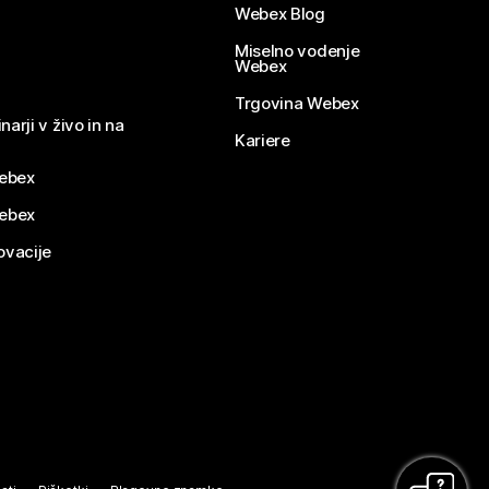
Webex Blog
Miselno vodenje
Webex
Trgovina Webex
narji v živo in na
Kariere
ebex
Webex
ovacije