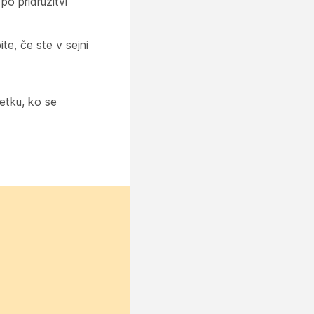
po pridružitvi
te, če ste v sejni
etku, ko se