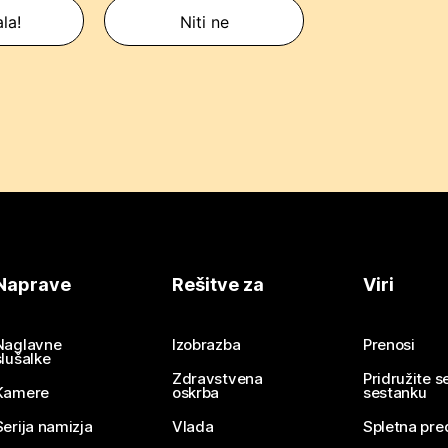
la!
Niti ne
Naprave
Rešitve za
Viri
Naglavne
Izobrazba
Prenosi
slušalke
Zdravstvena
Pridružite 
Kamere
oskrba
sestanku
Serija namizja
Vlada
Spletna pre