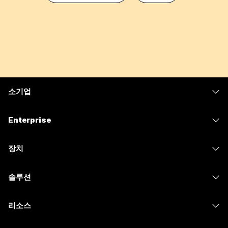
소기업
가격
Enterprise
Webex 앱
Webex Suite
장치
Meetings
Calling
헤드셋
Calling
솔루션
Meetings
카메라
메시징
교육
메시징
리소스
Desk 시리즈
화면 공유
의료 서비스
Slido
다운로드
Room 시리즈