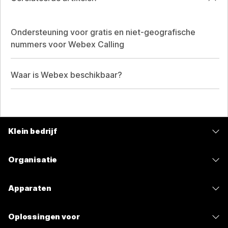
Ondersteuning voor gratis en niet-geografische
nummers voor Webex Calling
Waar is Webex beschikbaar?
Klein bedrijf
Prijzen
Organisatie
Webex-app
Webex Suite
Apparaten
Meetings
Calling
Headsets
Calling
Oplossingen voor
Meetings
Camera's