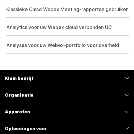
Klassieke Cisco Webex Meeting-rapporten gebruiken
Analytics voor uw Webex cloud verbonden UC
Analyses voor uw Webex-portfolio voor overheid
Klein bedrijf
Prijzen
Organisatie
Webex-app
Webex Suite
Apparaten
Meetings
Calling
Headsets
Calling
Oplossingen voor
Meetings