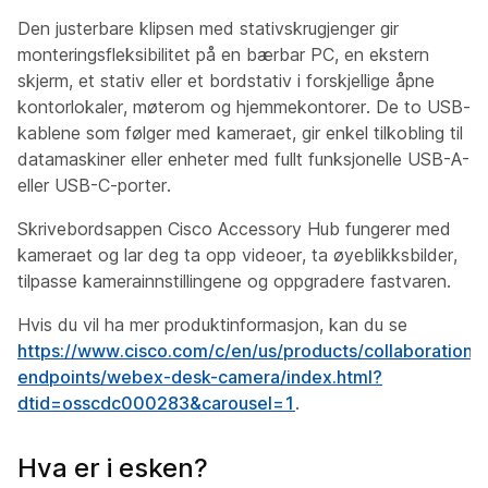
Den justerbare klipsen med stativskrugjenger gir
monteringsfleksibilitet på en bærbar PC, en ekstern
skjerm, et stativ eller et bordstativ i forskjellige åpne
kontorlokaler, møterom og hjemmekontorer. De to USB-
kablene som følger med kameraet, gir enkel tilkobling til
datamaskiner eller enheter med fullt funksjonelle USB-A-
eller USB-C-porter.
Skrivebordsappen Cisco Accessory Hub fungerer med
kameraet og lar deg ta opp videoer, ta øyeblikksbilder,
tilpasse kamerainnstillingene og oppgradere fastvaren.
Hvis du vil ha mer produktinformasjon, kan du se
https://www.cisco.com/c/en/us/products/collaboration-
endpoints/webex-desk-camera/index.html?
dtid=osscdc000283&carousel=1
.
Hva er i esken?