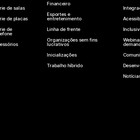
Financeiro
rie de salas
Integra
Esportes e
rie de placas
entretenimento
Acessib
rie de
Linha de frente
Inclusi
lefone
Organizações sem fins
Webinar
essórios
lucrativos
deman
Inicializações
Comuni
Trabalho híbrido
Desenv
Notícia