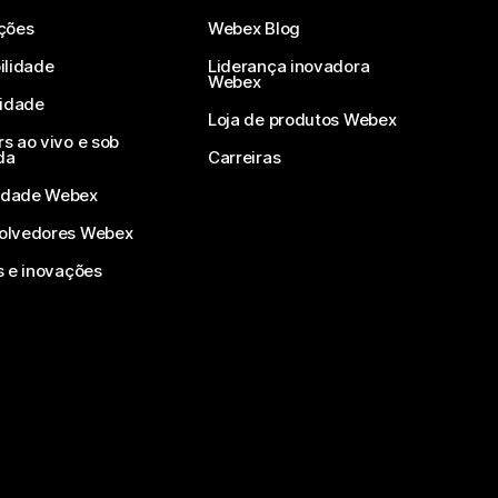
ções
Webex Blog
ilidade
Liderança inovadora
Webex
vidade
Loja de produtos Webex
s ao vivo e sob
da
Carreiras
dade Webex
olvedores Webex
s e inovações