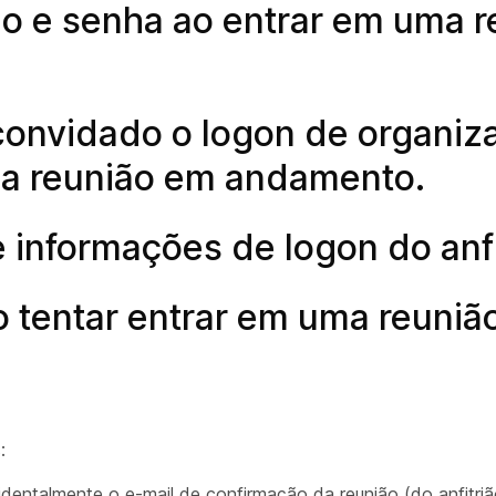
io e senha ao entrar em uma r
 convidado o logon de organiz
r na reunião em andamento.
e informações de logon do anfi
o tentar entrar em uma reuniã
:
identalmente o e-mail de confirmação da reunião (do anfitri