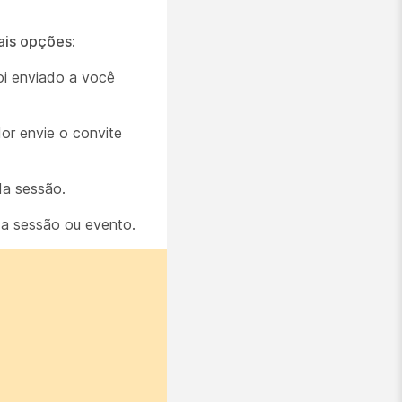
ais opções:
foi enviado a você
dor envie o convite
da sessão.
 a sessão ou evento.