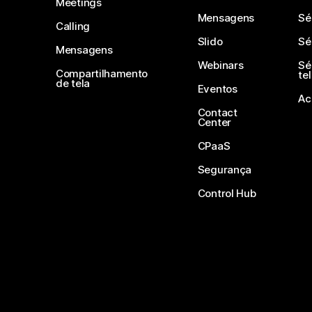
Meetings
Mensagens
Sé
Calling
Slido
Sé
Mensagens
Webinars
Sé
Compartilhamento
te
de tela
Eventos
Ac
Contact
Center
CPaaS
Segurança
Control Hub