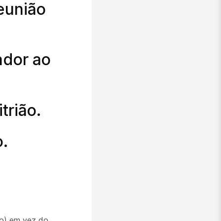
eunião
ador ao
trião.
o.
ão) em vez do