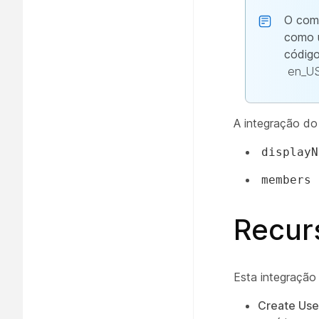
O co
como 
códig
en_U
A integração d
displayN
members
Recur
Esta integração
Create Use