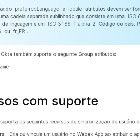
mando
preferredLanguage
e
locale
atributos devem ser fo
uma cadeia separada sublinhado que consiste em uma
ISO 
o de linguagem e um
ISO 3166-1 alpha-2
Código do país. P
S
ou
fr_FR
.
o Okta também suporta o seguinte
Group
atributos:
ame
sos com suporte
 suporta os seguintes recursos de sincronização de usuário e
rs
—Cria ou vincula um usuário no Webex App ao atribuir o ap