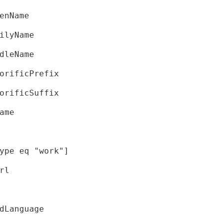
enName
ilyName
dleName
orificPrefix
orificSuffix
ame
ype eq "work"]
rl
dLanguage