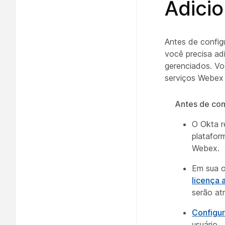
Adici
Antes de config
você precisa adi
gerenciados. V
serviços Webex
Antes de co
O Okta r
platafor
Webex.
Em sua 
licença 
serão at
Configur
usuário.