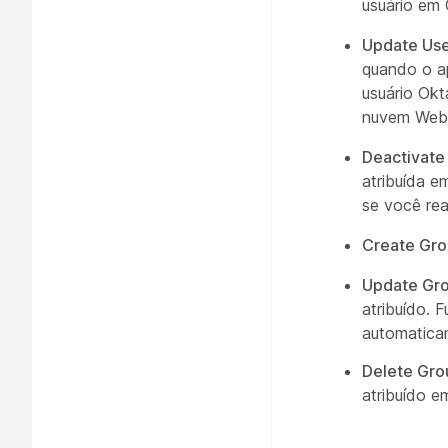
usuário em 
Update Use
quando o apl
usuário Ok
nuvem Web
Deactivate
atribuída e
se você rea
Create Gr
Update Gro
atribuído. 
automaticam
Delete Gro
atribuído e