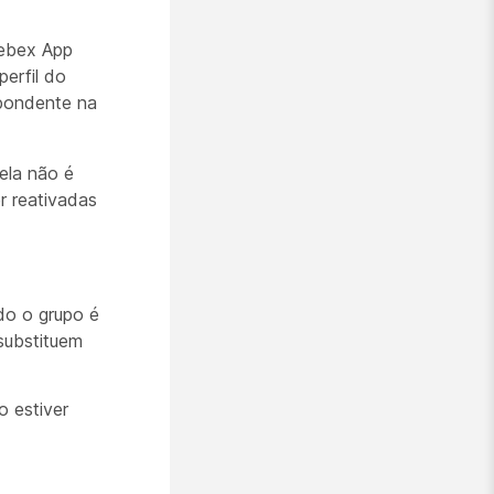
Webex App
perfil do
spondente na
ela não é
r reativadas
do o grupo é
 substituem
 estiver