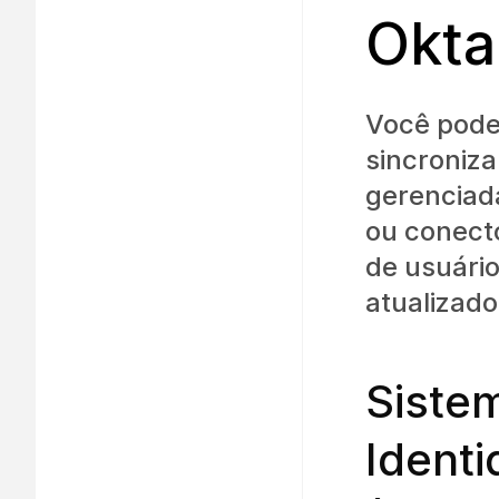
Okta
Você pode
sincroniza
gerenciada
ou conecto
de usuário
atualizado
Siste
Ident