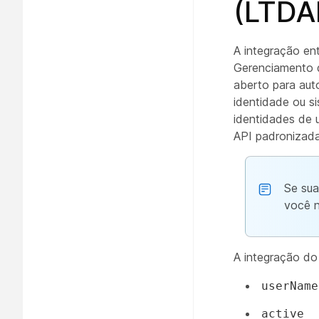
(LTDA
A integração ent
Gerenciamento 
aberto para aut
identidade ou si
identidades de 
API padronizad
Se sua
você n
A integração do
userName
active