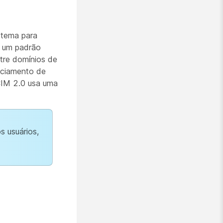
istema para
é um padrão
tre domínios de
enciamento de
CIM 2.0 usa uma
s usuários,