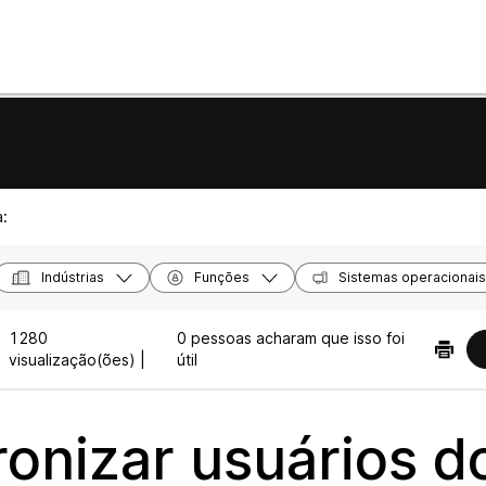
a:
Indústrias
Funções
Sistemas operacionais
1280
0 pessoas acharam que isso foi
visualização(ões) |
útil
ronizar usuários d