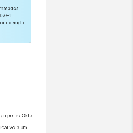
rmatados
639-1
or exemplo,
 grupo no Okta:
licativo a um