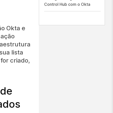
Control Hub com o Okta
ão Okta e
ização
raestrutura
ua lista
for criado,
 de
ados