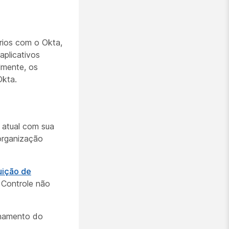
rios com o Okta,
aplicativos
lmente, os
Okta.
 atual com sua
organização
uição de
 Controle não
onamento do