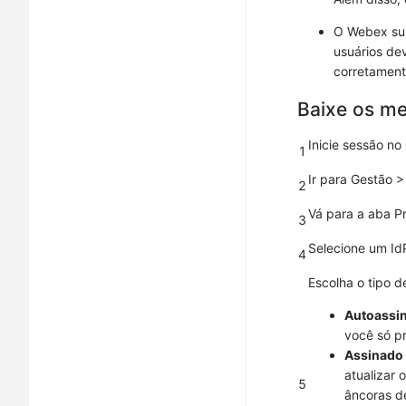
O Webex supo
usuários de
corretament
Baixe os me
Inicie sessão no
1
Ir para
Gestão
2
Vá para a aba
P
3
Selecione um Id
4
Escolha o tipo d
Autoassin
você só p
Assinado 
atualizar
5
âncoras d