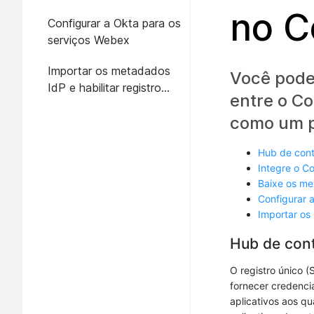
sistema local
no C
Configurar a Okta para os
serviços Webex
Importar os metadados
Você pode
IdP e habilitar registro
entre o C
único um teste
como um p
Hub de cont
Integre o C
Baixe os me
Configurar 
Importar os 
Hub de cont
O registro único 
fornecer credenci
aplicativos aos qu