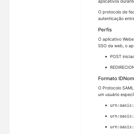
aplicativos duran
O protocolo de fe
autenticação entr
Perfis
O aplicativo Webe
SSO da web, o apl
POST inicia
REDIRECION
Formato IDNo
O Protocolo SAML
um usuário especí
urn:oasis:
urn:oasis:
urn:oasis: