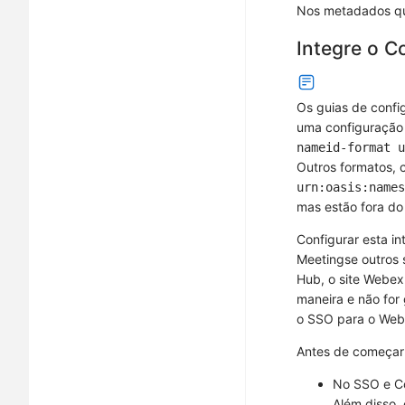
Nos metadados que
Integre o C
Os guias de conf
uma configuração 
nameid-format u
Outros formatos,
urn:oasis:names
mas estão fora d
Configurar esta i
Meetingse outros 
Hub, o site Webex
maneira e não for
o SSO para o Web
Antes de começar
No SSO e Co
Além disso,