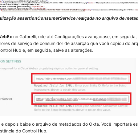
alização assertionConsumerService realçada no arquivo de meta
 WebEx
no Gaforelli, role até
Configurações avançadas
e, em seguida, 
lores de
serviço de consumidor de asserção
que você copiou do arq
ntrol Hub e, em seguida, salve as alterações.
e depois baixe o arquivo de metadados do Okta. Você importará es
nstância do Control Hub.