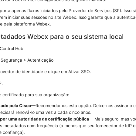
rta apenas fluxos iniciados pelo Provedor de Serviços (SP). Isso si
vem iniciar suas sessões no site Webex. Isso garante que a autentic
e pela plataforma Webex.
tadados Webex para o seu sistema local
 Control Hub.
>
Segurança
>
Autenticação
.
rovedor de identidade
e clique em
Ativar SSO
.
P.
e certificado para sua organização:
ado pela Cisco
—Recomendamos esta opção. Deixe-nos assinar o ce
recisará renová-lo uma vez a cada cinco anos.
por uma autoridade de certificação pública
— Mais seguro, mas vo
 os metadados com frequência (a menos que seu fornecedor de IdP o
e confiança).