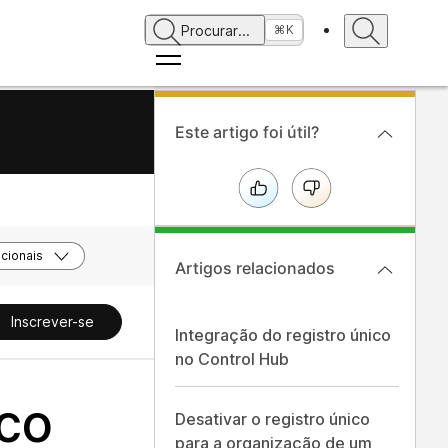
Procurar
...
⌘K
Este artigo foi útil?
cionais
Artigos relacionados
Inscrever-se
Integração do registro único
no Control Hub
ico
Desativar o registro único
para a organização de um