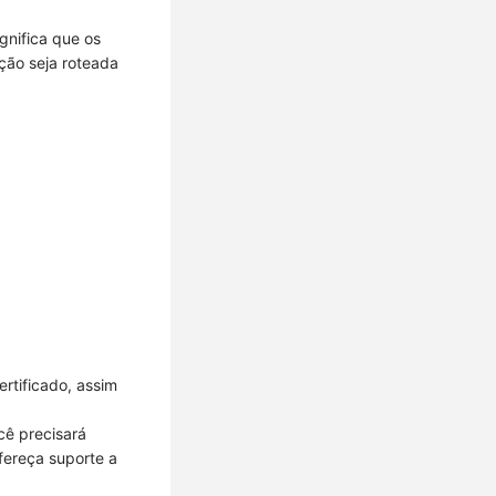
gnifica que os
ação seja roteada
rtificado, assim
cê precisará
fereça suporte a