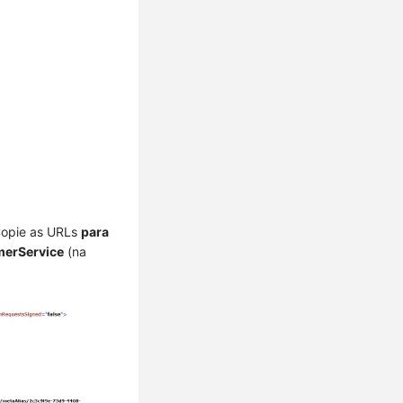
Copie as URLs
para
merService
(na