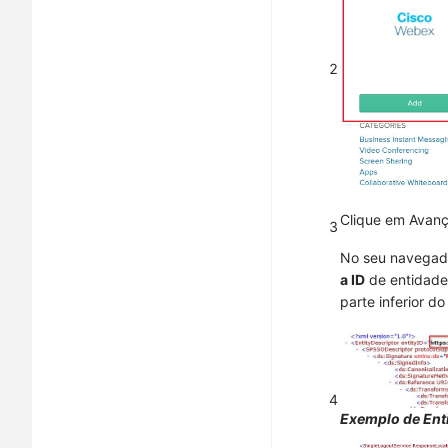
2
Clique em
Avanç
3
No seu navegado
a ID
de entidade 
parte inferior do
4
Exemplo de Enti