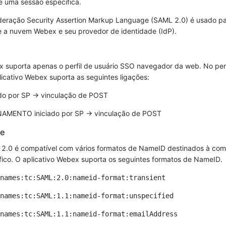
te uma sessão específica.
deração Security Assertion Markup Language (SAML 2.0) é usado p
e a nuvem Webex e seu provedor de identidade (IdP).
x suporta apenas o perfil de usuário SSO navegador da web. No perf
icativo Webex suporta as seguintes ligações:
do por SP -> vinculação de POST
AMENTO iniciado por SP -> vinculação de POST
me
 2.0 é compatível com vários formatos de NameID destinados à co
fico. O aplicativo Webex suporta os seguintes formatos de NameID.
names:tc:SAML:2.0:nameid-format:transient
names:tc:SAML:1.1:nameid-format:unspecified
names:tc:SAML:1.1:nameid-format:emailAddress