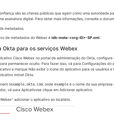
onfiança são as chaves públicas que agem como uma autoridade para
ma assinatura digital. Para obter mais informações, consulte a docu
 de metadados.
ivo de metadados do Webex é
idb-meta-<org-ID>-SP.xml
.
a Okta para os serviços Webex
licativo
Cisco Webex
no portal de administração do Okta, configure 
 para permanecer oculto. Para fazer isso, vá para
Configurações do a
icativo
e marque
Não exibir o ícone do aplicativo para os usuários
e
plicativo móvel Okta
.
nant (
, onde
é o nome da sua empresa 
example.okta.com
example
dor, vá para
Aplicativos
e clique em
Adicionar aplicativo
.
 Webex
adicionar o aplicativo ao locatário.