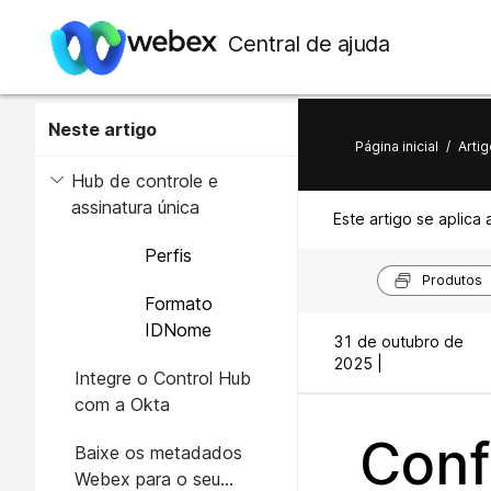
Central de ajuda
Neste artigo
Página inicial
/
Artig
Hub de controle e
assinatura única
Este artigo se aplica 
Perfis
Produtos
Formato
IDNome
31 de outubro de
2025 |
Integre o Control Hub
com a Okta
Conf
Baixe os metadados
Webex para o seu