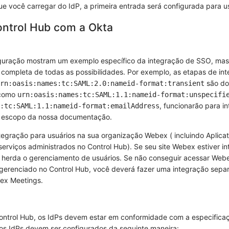
 você carregar do IdP, a primeira entrada será configurada para 
ontrol Hub com a Okta
iguração mostram um exemplo específico da integração de SSO, ma
completa de todas as possibilidades. Por exemplo, as etapas de in
são do
rn:oasis:names:tc:SAML:2.0:nameid-format:transient
 como
urn:oasis:names:tc:SAML:1.1:nameid-format:unspecifi
, funcionarão para i
:tc:SAML:1.1:nameid-format:emailAddress
o escopo da nossa documentação.
ntegração para usuários na sua organização Webex ( incluindo Aplic
serviços administrados no Control Hub). Se seu site Webex estiver in
 herda o gerenciamento de usuários. Se não conseguir acessar Web
 gerenciado no Control Hub, você deverá fazer uma integração separ
ex Meetings.
ntrol Hub, os IdPs devem estar em conformidade com a especifica
 os IdPs devem ser configurados da seguinte maneira: