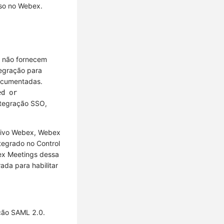
uso no Webex.
s não fornecem
tegração para
cumentadas.
ed or
ntegração SSO,
ativo Webex, Webex
tegrado no Control
ex Meetings dessa
ada para habilitar
ção SAML 2.0.