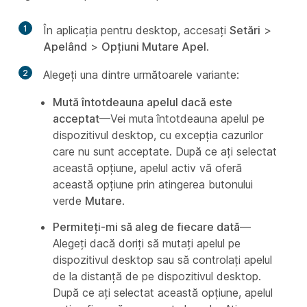
1
În aplicația pentru desktop, accesați
Setări
>
Apelând
>
Opțiuni Mutare Apel
.
2
Alegeți una dintre următoarele variante:
Mută întotdeauna apelul dacă este
acceptat
—Vei muta întotdeauna apelul pe
dispozitivul desktop, cu excepția cazurilor
care nu sunt acceptate. După ce ați selectat
această opțiune, apelul activ vă oferă
această opțiune prin atingerea butonului
verde
Mutare
.
Permiteți-mi să aleg de fiecare dată
—
Alegeți dacă doriți să mutați apelul pe
dispozitivul desktop sau să controlați apelul
de la distanță de pe dispozitivul desktop.
După ce ați selectat această opțiune, apelul