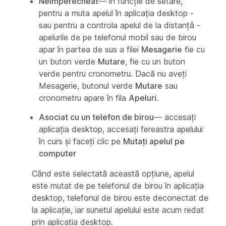
Neîmperecheat
— în funcție de setare,
pentru a muta apelul în aplicația desktop -
sau pentru a controla apelul de la distanță -
apelurile de pe telefonul mobil sau de birou
apar în partea de sus a filei
Mesagerie
fie cu
un buton verde
Mutare
, fie cu un buton
verde pentru cronometru. Dacă nu aveți
Mesagerie, butonul verde
Mutare
sau
cronometru apare în fila
Apeluri
.
Asociat cu un telefon de birou
— accesați
aplicația desktop, accesați fereastra apelului
în curs și faceți clic pe
Mutați apelul pe
computer
Când este selectată această opțiune, apelul
este mutat de pe telefonul de birou în aplicația
desktop, telefonul de birou este deconectat de
la aplicație, iar sunetul apelului este acum redat
prin aplicația desktop.