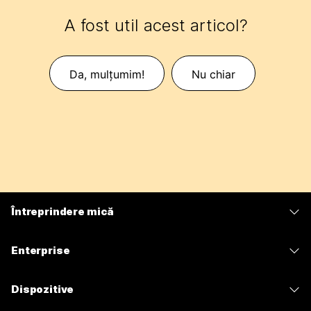
A fost util acest articol?
Da, mulțumim!
Nu chiar
Întreprindere mică
Prețuri
Enterprise
Aplicația Webex
Webex Suite
Dispozitive
Meetings
Calling