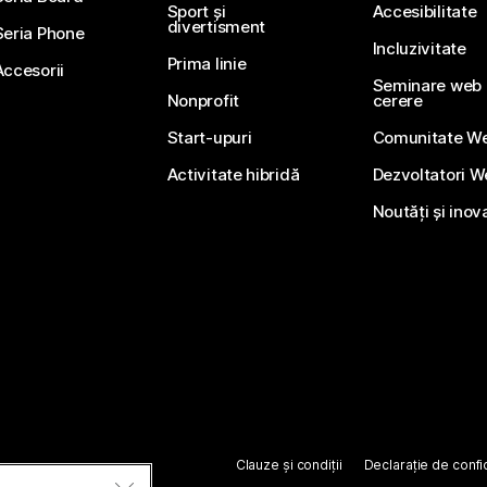
Sport și
Accesibilitate
divertisment
Seria Phone
Incluzivitate
Prima linie
Accesorii
Seminare web li
Nonprofit
cerere
Start-upuri
Comunitate W
Activitate hibridă
Dezvoltatori 
Noutăți și inov
Clauze și condiții
Declarație de confid