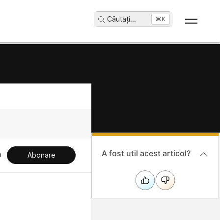
Căutați
...
⌘K
A fost util acest articol?
Abonare