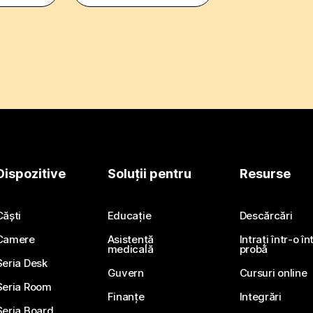
Dispozitive
Soluții pentru
Resurse
Căști
Educație
Descărcări
Camere
Asistență
Intrați într-o î
medicală
probă
Seria Desk
Guvern
Cursuri online
Seria Room
Finanțe
Integrări
Seria Board