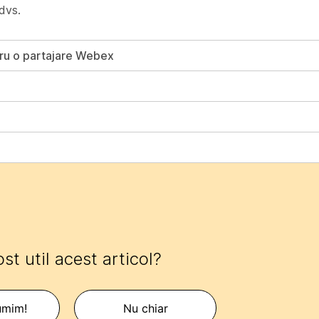
 dvs.
ntru o partajare Webex
ost util acest articol?
umim!
Nu chiar