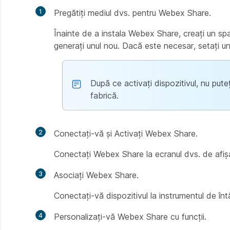
1
Pregătiți mediul dvs. pentru Webex Share.
Înainte de a instala Webex Share, creați un spaț
generați unul nou. Dacă este necesar, setați un 
După ce activați dispozitivul, nu pute
fabrică.
2
Conectați-vă și Activați Webex Share.
Conectați Webex Share la ecranul dvs. de afișa
3
Asociați Webex Share.
Conectați-vă dispozitivul la instrumentul de întâ
4
Personalizați-vă Webex Share cu funcții.