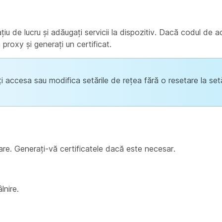
iu de lucru și adăugați servicii la dispozitiv. Dacă codul de ac
proxy și generați un certificat.
ți accesa sau modifica setările de rețea fără o resetare la setă
re. Generați-vă certificatele dacă este necesar.
lnire.