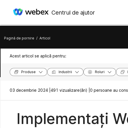
Centrul de ajutor
Pagină de pornire
/
Articol
Acest articol se aplică pentru:
Produse
Industrii
Roluri
03 decembrie 2024 |
491 vizualizare(ări) |
0 persoane au consi
Implementați W