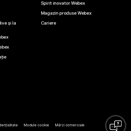
Spirit inovator Webex
Magazin produse Webex
ve și la
Cariere
ebex
Webex
ație
ențialitate
Module cookie
Mărci comerciale