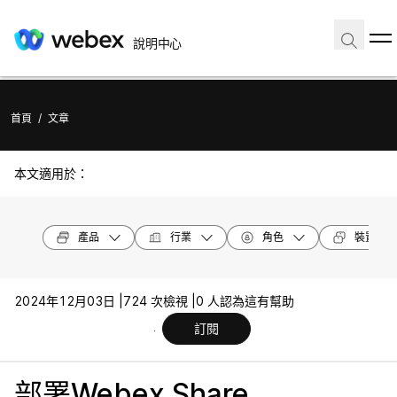
說明中心
首頁
/
文章
本文適用於：
產品
行業
角色
裝置機型
2024年12月03日 |
724 次檢視 |
0 人認為這有幫助
訂閱
部署Webex Share