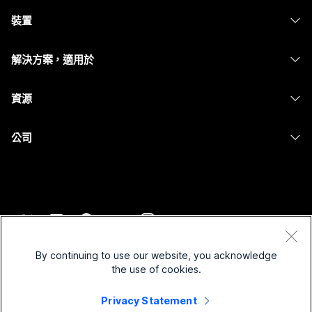
Webex Suite
裝置
Meetings
Calling
耳機
Calling
解決方案，適用於
Meetings
攝影機
Messaging
教育
Messaging
資源
Desk 系列
螢幕共用
醫療保健
Slido
下載
Room 系列
公司
政府
Webinars
加入測驗會議
Board 系列
Cisco
財務
Events
線上課程
電話系列
聯絡技術支援
運動與娛樂
Contact Center
整合
配件
聯絡銷售人員
前線
CPaaS
協助工具
條款和條件
Webex 部落格
非營利
安全性
By continuing to use our website, you acknowledge
包容性
隱私權聲明
the use of cookies.
Webex 思想領導力
啟動
Control Hub
Cookie
即時和隨選網路研討會
Webex Merch Store
Privacy Statement
商標
混合式工作