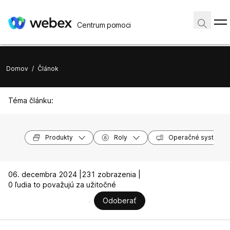
Centrum pomoci
Domov
/
Článok
Téma článku:
Produkty
Roly
Operačné systémy
06. decembra 2024 |
231 zobrazenia |
0 ľudia to považujú za užitočné
Odoberať