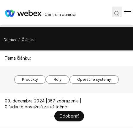
Centrum pomoci
Domov
/
Článok
Téma článku:
Produkty
Roly
Operačné systémy
09. decembra 2024 |
367 zobrazenia |
0 ľudia to považujú za užitočné
Odoberať