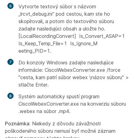
Vytvorte textový súbor s názvom
„lrcvt_debug.ini“ pod cestou, kam ste ho
skopírovali, a potom do textového súboru
zadajte nasledujúci obsah a uložte ho.
[LocalRecordingConvert] Is_Convert_ASAP=1
Is_Keep_Temp_File=1 Is_Ignore_M
eeting_PID=1.
Do konzoly Windows zadajte nasledujúce
informácie: CiscoWebexConverter.exe /force
"cesta, kam patrí súbor webex \názov súboru" >
stlačte Enter.
Systém automaticky spustí program
CiscoWebexConverter.exe na konverziu súboru
.webex na súbor .mp4.
Poznámka:
Niekedy z dôvodu závažnosti
poškodeného súboru nemusí byť možné záznam