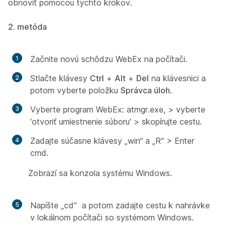
obnoviť pomocou týchto krokov.
2. metóda
Začnite novú schôdzu WebEx na počítači.
Stlačte klávesy
Ctrl
+
Alt
+
Del
na klávesnici a
potom vyberte položku
Správca úloh
.
Vyberte program WebEx: atmgr.exe, > vyberte
'otvoriť umiestnenie súboru' > skopírujte cestu.
Zadajte súčasne klávesy „win“ a „R“ > Enter
cmd.
Zobrazí sa konzola systému Windows.
Napíšte „cd“ a potom zadajte cestu k nahrávke
v lokálnom počítači so systémom Windows.