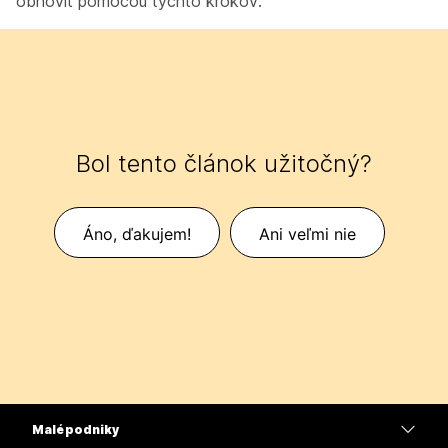
obnoviť pomocou týchto krokov.
Bol tento článok užitočný?
Áno, ďakujem!
Ani veľmi nie
Malé podniky