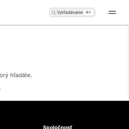
Vyhľadávanie
...
⌘K
orý hľadáte.
.
Spoločnosť