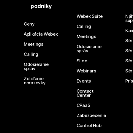
podniky
Webex Suite
Náh
súp
Ceny
Calling
Ka
Aplikácia Webex
Meetings
Sér
Meetings
Odosielanie
správ
Sér
Calling
Slido
Sér
Odosielanie
správ
Webinars
Sér
Zdieľanie
Events
Prí
obrazovky
Contact
Center
CPaaS
Zabezpečenie
Control Hub