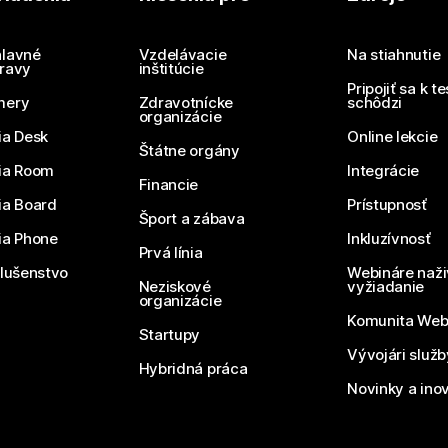
Potrebujete odpoveď?
Odoslať otázku
lavné
Vzdelávacie
Na stiahnutie
ravy
inštitúcie
Pripojiť sa k t
mery
Zdravotnícke
schôdzi
organizácie
ia Desk
Online lekcie
Štátne orgány
ia Room
Integrácie
Financie
ia Board
Prístupnosť
Šport a zábava
ia Phone
Inkluzívnosť
Prvá línia
slušenstvo
Webináre naži
Neziskové
vyžiadanie
organizácie
Komunita We
Startupy
Vývojári služ
Hybridná práca
Novinky a ino