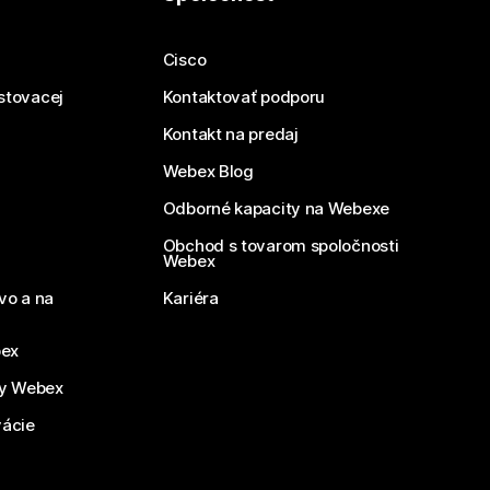
Cisco
estovacej
Kontaktovať podporu
Kontakt na predaj
Webex Blog
Odborné kapacity na Webexe
Obchod s tovarom spoločnosti
Webex
vo a na
Kariéra
bex
by Webex
vácie