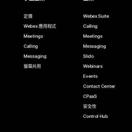
定價
Webex Suite
Webex 應用程式
Calling
Meetings
Meetings
Calling
Messaging
Messaging
Slido
螢幕共用
Webinars
Events
Contact Center
CPaaS
安全性
Control Hub