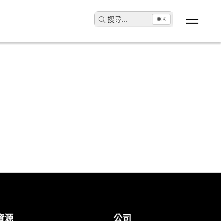
搜尋
...
⌘K
。
資源
公司