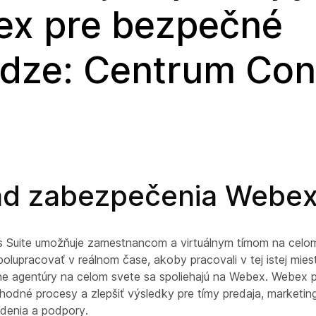
x pre bezpečné
dze: Centrum Con
ad zabezpečenia Webe
 Suite umožňuje zamestnancom a virtuálnym tímom na celo
polupracovať v reálnom čase, akoby pracovali v tej istej miest
ádne agentúry na celom svete sa spoliehajú na Webex. Webex
odné procesy a zlepšiť výsledky pre tímy predaja, marketing
adenia a podpory.