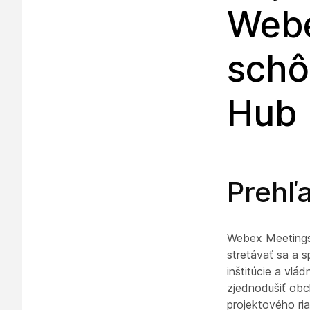
Webe
schô
Hub
Prehľ
Webex Meetings
stretávať sa a s
inštitúcie a vl
zjednodušiť obch
projektového ri