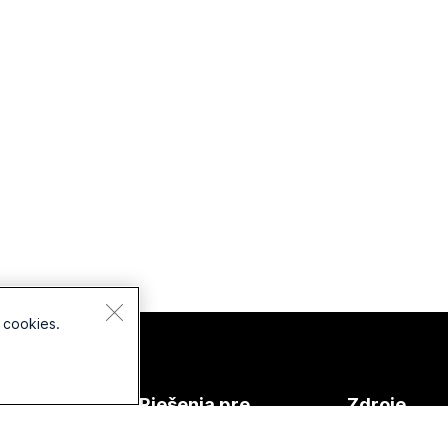
 cookies.
riadenia
Riešenia pre
Zdroje