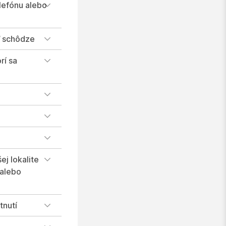
elefónu alebo
ľ schôdze
rí sa
ej lokalite
 alebo
tnutí