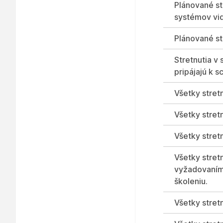
Plánované st
systémov vi
Plánované st
Stretnutia v
pripájajú k 
Všetky stretn
Všetky stret
Všetky stret
Všetky stretn
vyžadovaním p
školeniu.
Všetky stretn