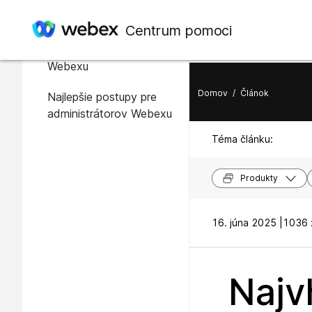
V tomto článku
Centrum pomoci
Prehľad zabezpečenia
Webexu
Domov
/
Článok
Najlepšie postupy pre
administrátorov Webexu
Téma článku:
Produkty
16. júna 2025 |
1036 
Najv