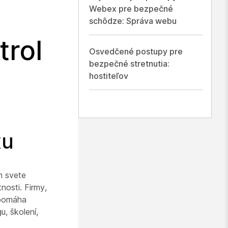
Webex pre bezpečné
schôdze: Správa webu
trol
Osvedčené postupy pre
bezpečné stretnutia:
hostiteľov
xu
m svete
nosti. Firmy,
 pomáha
u, školení,