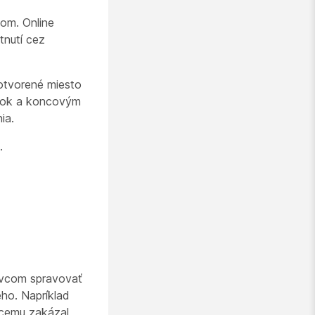
om. Online
tnutí cez
otvorené miesto
ánok a koncovým
ia.
.
ávcom spravovať
eho. Napríklad
úcemu zakázal