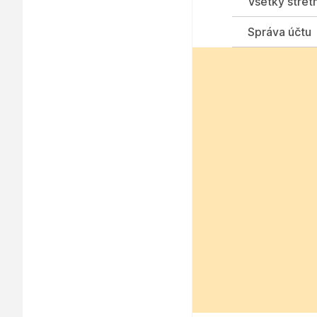
Všetky stret
Správa účtu