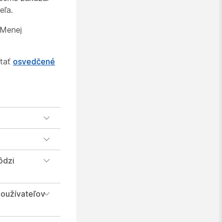
eľa.
 Menej
ítať
osvedčené
ôdzi
používateľov