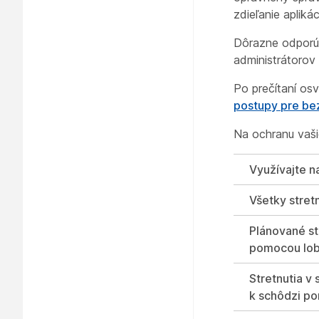
zdieľanie apliká
Dôrazne odporúč
administrátorov 
Po prečítaní os
postupy pre bez
Na ochranu vaši
Využívajte n
Všetky stret
Plánované st
pomocou lob
Stretnutia v
k schôdzi p