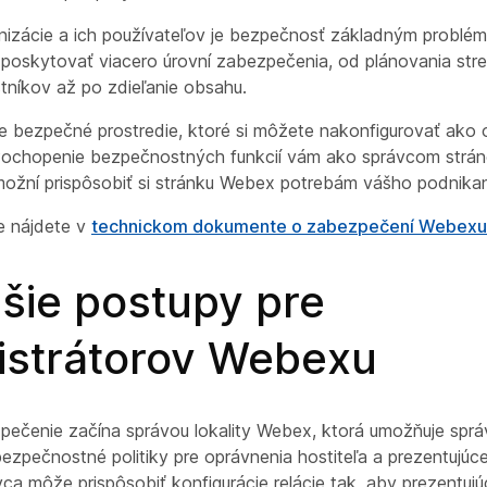
nizácie a ich používateľov je bezpečnosť základným problém
 poskytovať viacero úrovní zabezpečenia, od plánovania stre
tníkov až po zdieľanie obsahu.
 bezpečné prostredie, ktoré si môžete nakonfigurovať ako 
 Pochopenie bezpečnostných funkcií vám ako správcom str
ožní prispôsobiť si stránku Webex potrebám vášho podnikan
ie nájdete v
technickom dokumente o zabezpečení Webexu
šie postupy pre
istrátorov Webexu
pečenie začína správou lokality Webex, ktorá umožňuje spr
ezpečnostné politiky pre oprávnenia hostiteľa a prezentujúc
ca môže prispôsobiť konfigurácie relácie tak, aby prezentuj