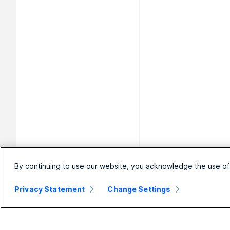
By continuing to use our website, you acknowledge the use of
Privacy Statement
Change Settings
Malé
Podnik
Za
podniky