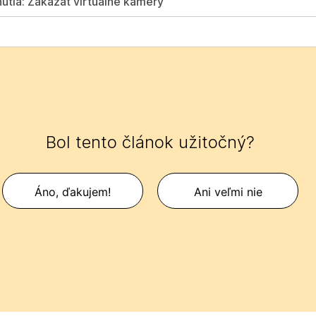
nutia: Zakázať virtuálne kamery
Bol tento článok užitočný?
Áno, ďakujem!
Ani veľmi nie