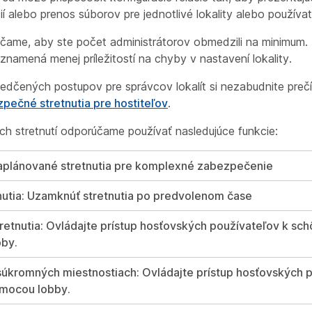
cií alebo prenos súborov pre jednotlivé lokality alebo používat
ame, aby ste počet administrátorov obmedzili na minimum.
znamená menej príležitostí na chyby v nastavení lokality.
vedčených postupov pre správcov lokalít si nezabudnite preč
pečné stretnutia pre hostiteľov
.
ch stretnutí odporúčame používať nasledujúce funkcie:
aplánované stretnutia pre komplexné zabezpečenie
nutia: Uzamknúť stretnutia po predvolenom čase
retnutia: Ovládajte prístup hosťovských používateľov k sch
by.
 súkromných miestnostiach: Ovládajte prístup hosťovských 
omocou lobby.