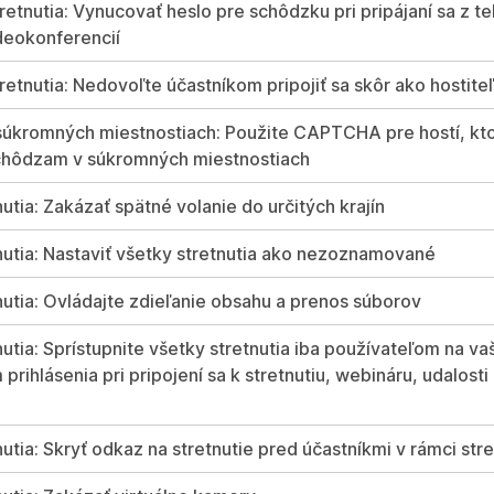
retnutia: Vynucovať heslo pre schôdzku pri pripájaní sa z t
deokonferencií
retnutia: Nedovoľte účastníkom pripojiť sa skôr ako hostite
 súkromných miestnostiach: Použite CAPTCHA pre hostí, kto
schôdzam v súkromných miestnostiach
utia: Zakázať spätné volanie do určitých krajín
nutia: Nastaviť všetky stretnutia ako nezoznamované
nutia: Ovládajte zdieľanie obsahu a prenos súborov
utia: Sprístupnite všetky stretnutia iba používateľom na vaš
rihlásenia pri pripojení sa k stretnutiu, webináru, udalosti
utia: Skryť odkaz na stretnutie pred účastníkmi v rámci stre