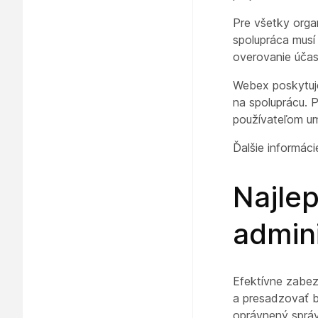
Pre všetky orga
spolupráca musí
overovanie účas
Webex poskytuje
na spoluprácu.
používateľom um
Ďalšie informác
Najlep
admin
Efektívne zabez
a presadzovať b
oprávnený správ