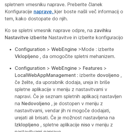
spletnem vmesniku naprave. Preberite članek
Konfiguracije
naprave,
kjer boste našli več informacij o
tem, kako dostopate do njih.
Ko se spletni vmesnik naprave odpre, na
zavihku
Nastavitve izberite
Nastavitve
in izberite konfiguracijo
Configuration
>
WebEngine
>Mode
:
izberite
Vklopljeno
, da omogočite spletni mehanizem.
Configuration
>
WebEngine
>
Features
>
LocalWebAppManagement
: izberite
dovoljeno
,
če želite, da uporabnik dodaja, ureja in briše
spletne aplikacije v meniju z nastavitvami v
napravi. Če je seznam spletnih aplikacij nastavljen
na
Nedovoljeno
, je dostopen v meniju z
nastavitvami, vendar jih ni mogoče dodajati,
urejati ali brisati. Če je možnost nastavljena na
Izklopljeno
, spletne aplikacije
niso
v meniju z
nastavitvami naprave.