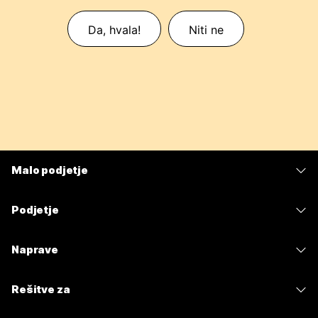
Da, hvala!
Niti ne
Malo podjetje
Cene
Podjetje
Aplikacija Webex
Webex Suite
Naprave
Meetings
Calling
Naglavne slušalke
Calling
Rešitve za
Meetings
Kamere
Sporočanje
Izobrazba