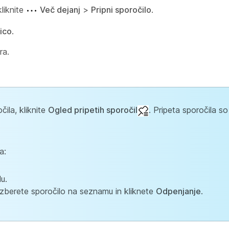
liknite
Več dejanj
>
Pripni sporočilo
.
sico
.
ra.
čila, kliknite
Ogled pripetih sporočil
. Pripeta sporočila s
a:
u.
 izberete sporočilo na seznamu in kliknete
Odpenjanje
.