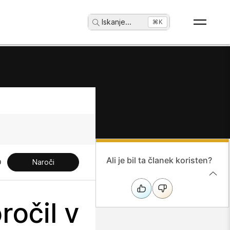
Iskanje
...
⌘K
Ali je bil ta članek koristen?
Naroči
ročil v