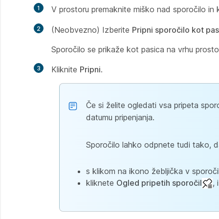
1
V prostoru premaknite miško nad sporočilo in k
2
(Neobvezno) Izberite
Pripni sporočilo kot pa
Sporočilo se prikaže kot pasica na vrhu prosto
3
Kliknite
Pripni
.
Če si želite ogledati vsa pripeta sporo
datumu pripenjanja.
Sporočilo lahko odpnete tudi tako, d
s klikom na ikono žebljička v sporočil
kliknete
Ogled pripetih sporočil
,