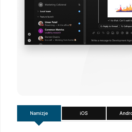
Namizje
iOS
Andr