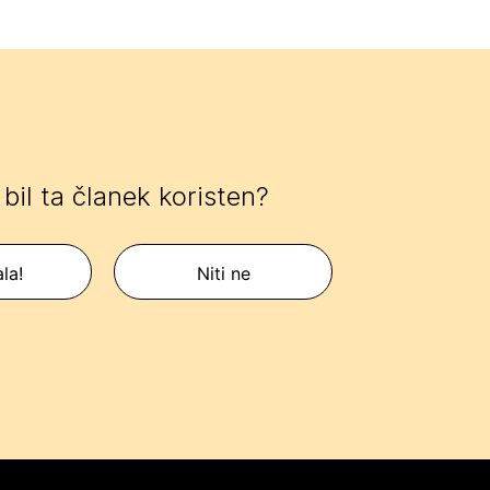
e bil ta članek koristen?
la!
Niti ne