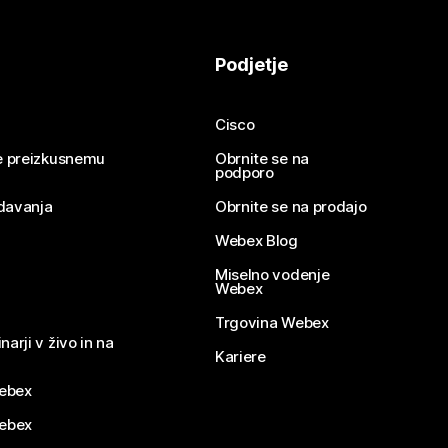
Podjetje
Cisco
se preizkusnemu
Obrnite se na
podporo
davanja
Obrnite se na prodajo
Webex Blog
Miselno vodenje
Webex
Trgovina Webex
narji v živo in na
Kariere
ebex
Webex