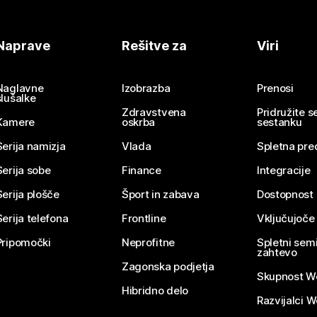
Naprave
Rešitve za
Viri
Naglavne
Izobrazba
Prenosi
slušalke
Zdravstvena
Pridružite 
Kamere
oskrba
sestanku
Serija namizja
Vlada
Spletna pre
Serija sobe
Finance
Integracije
Serija plošče
Šport in zabava
Dostopnost
Serija telefona
Frontline
Vključujoče
Pripomočki
Neprofitne
Spletni semi
zahtevo
Zagonska podjetja
Skupnost W
Hibridno delo
Razvijalci 