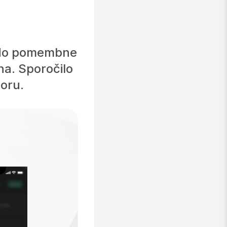
o do pomembne
na. Sporočilo
toru.