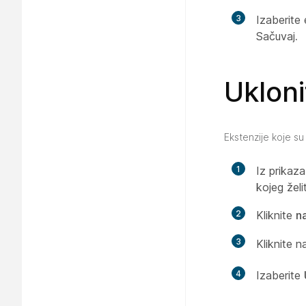
3
Izaberite 
Sačuvaj
.
Ukloni
Ekstenzije koje su
1
Iz prikaz
kojeg želi
2
Kliknite
n
3
Kliknite 
4
Izaberite