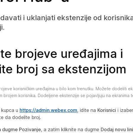
avati i uklanjati ekstenzije od korisnik
i.
te brojeve uređajima i
te broj sa ekstenzijom
ojeve korisničkim uređajima u bilo kom trenutku. Možete dodeliti ek
 brojem korisnika. Dodeljene ekstenzije se pojavljuju na ekranima t
a kupca u
https://admin.webex.com
, idite na
Korisnici
i izaber
e da dodelite broj.
a dugme Pozivanje
, a zatim kliknite na dugme
Dodaj novu lini