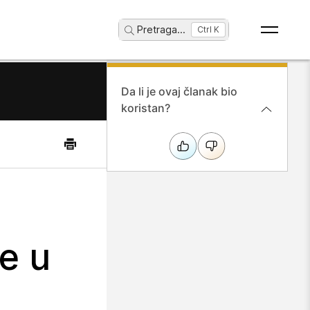
Pretraga
...
Ctrl K
Da li je ovaj članak bio
koristan?
e u