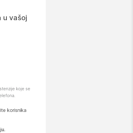
a u vašoj
stenzije koje se
elefona.
ite korisnika
ju
.