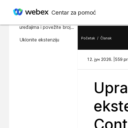
U ovom članku
Centar za pomoć
Dodelite brojeve
uređajima i povežite broj
sa ekstenzijom
Početak
/
Članak
Uklonite ekstenziju
12. јун 2026. |
559 pr
Uprav
ekst
Cont