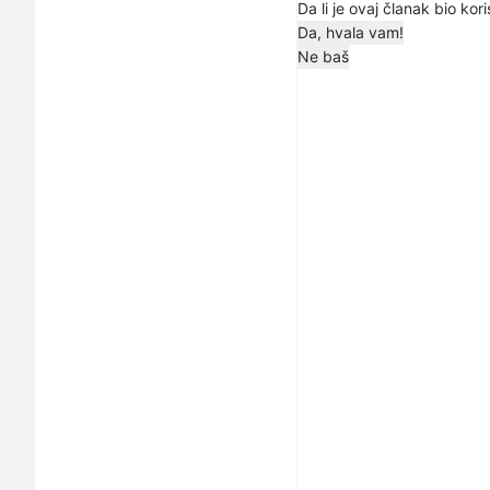
Da li je ovaj članak bio kor
Da, hvala vam!
Ne baš