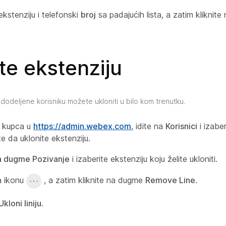
ekstenziju i telefonski
broj
sa padajućih lista, a zatim kliknit
te ekstenziju
 dodeljene korisniku možete ukloniti u bilo kom trenutku.
a kupca u
https://admin.webex.com
, idite na
Korisnici
i izaber
te da uklonite ekstenziju.
a dugme Pozivanje
i izaberite ekstenziju koju želite ukloniti.
na ikonu
, a zatim kliknite na dugme
Remove Line
.
Ukloni liniju
.