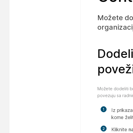
Možete dod
organizacij
Dodeli
poveži
Možete dodeliti br
povezuju sa radnim
1
Iz prikaz
kome želit
2
Kliknite
n