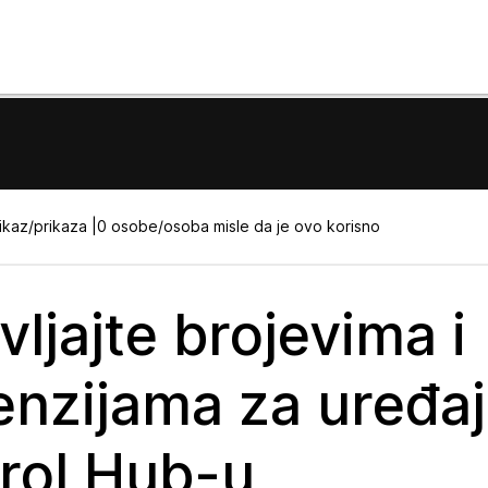
ikaz/prikaza |
0 osobe/osoba misle da je ovo korisno
ljajte brojevima i
enzijama za uređaj
rol Hub-u